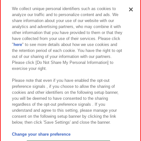
We collect unique personal identifiers such as cookies to
analyze our traffic and to personalize content and ads. We
イベント・キャンペーン
share information about your use of our website with our
analytics and advertising partners, who may combine it with
other information that you have provided to them or that they
have collected from your use of their services. Please click
"
here
" to see more details about how we use cookies and
関連会社
サステナビリティ
サイトポリシー
the retention period of each cookie. You have the right to opt
out of our sharing of your information with our partners.
プライバシーポリシー
ウェブアクセシビリティ方針と検証結果
Please click [Do Not Share My Personal Information] to
exercise your right.
お取引先さまとともに
食品のご提供について
カスタマーハラスメント対応方針
よくあるご質問・お問い合わせ
Please note that even if you have enabled the opt-out
preference signals , if you choose to allow the sharing of
cookies and other identifiers on the following setup banner,
you will be deemed to have consented to the sharing
regardless of the opt-out preference signals . If you
understand and agree to this setting, please manage your
consent on the following setup banner by clicking the link
below, then click 'Save Settings' and close the banner.
©Bandai Namco Amusement Inc.
©Bandai Namco Amusement Lab Inc.
Change your share preference
©Bandai Namco Experience Inc.