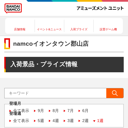
店舗情報
イベント&ニュース
入荷プライズ
設置ゲーム機
namcoイオンタウン郡山店
入荷景品・プライズ情報
登場月
全て表示
9月
8月
7月
6月
登場週
全て表示
5週
4週
3週
2週
1週