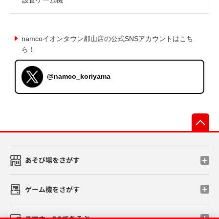
namcoイオンタウン郡山店の公式SNSアカウントはこち
ら！
@namco_koriyama
先
あそび場をさがす
ゲーム機をさがす
スマホ・PCであそぶ