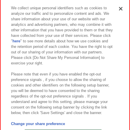
We collect unique personal identifiers such as cookies to
analyze our traffic and to personalize content and ads. We
イベント・キャンペーン
share information about your use of our website with our
analytics and advertising partners, who may combine it with
other information that you have provided to them or that they
have collected from your use of their services. Please click
"
here
" to see more details about how we use cookies and
関連会社
サステナビリティ
サイトポリシー
the retention period of each cookie. You have the right to opt
out of our sharing of your information with our partners.
プライバシーポリシー
ウェブアクセシビリティ方針と検証結果
Please click [Do Not Share My Personal Information] to
exercise your right.
お取引先さまとともに
食品のご提供について
カスタマーハラスメント対応方針
よくあるご質問・お問い合わせ
Please note that even if you have enabled the opt-out
preference signals , if you choose to allow the sharing of
cookies and other identifiers on the following setup banner,
you will be deemed to have consented to the sharing
regardless of the opt-out preference signals . If you
understand and agree to this setting, please manage your
consent on the following setup banner by clicking the link
below, then click 'Save Settings' and close the banner.
©Bandai Namco Amusement Inc.
©Bandai Namco Amusement Lab Inc.
Change your share preference
©Bandai Namco Experience Inc.