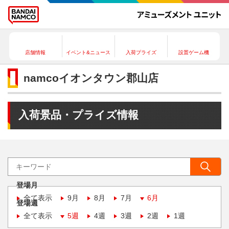
店舗情報
イベント&ニュース
入荷プライズ
設置ゲーム機
namcoイオンタウン郡山店
入荷景品・プライズ情報
登場月
全て表示
9月
8月
7月
6月
登場週
全て表示
5週
4週
3週
2週
1週