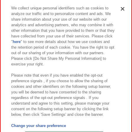
We collect unique personal identifiers such as cookies to
analyze our traffic and to personalize content and ads. We
イベント・キャンペーン
share information about your use of our website with our
analytics and advertising partners, who may combine it with
other information that you have provided to them or that they
have collected from your use of their services. Please click
"
here
" to see more details about how we use cookies and
関連会社
サステナビリティ
サイトポリシー
the retention period of each cookie. You have the right to opt
out of our sharing of your information with our partners.
プライバシーポリシー
ウェブアクセシビリティ方針と検証結果
Please click [Do Not Share My Personal Information] to
exercise your right.
お取引先さまとともに
食品のご提供について
カスタマーハラスメント対応方針
よくあるご質問・お問い合わせ
Please note that even if you have enabled the opt-out
preference signals , if you choose to allow the sharing of
cookies and other identifiers on the following setup banner,
you will be deemed to have consented to the sharing
regardless of the opt-out preference signals . If you
understand and agree to this setting, please manage your
consent on the following setup banner by clicking the link
below, then click 'Save Settings' and close the banner.
©Bandai Namco Amusement Inc.
©Bandai Namco Amusement Lab Inc.
Change your share preference
©Bandai Namco Experience Inc.