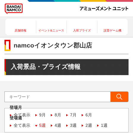
店舗情報
イベント&ニュース
入荷プライズ
設置ゲーム機
namcoイオンタウン郡山店
入荷景品・プライズ情報
登場月
全て表示
9月
8月
7月
6月
登場週
全て表示
5週
4週
3週
2週
1週