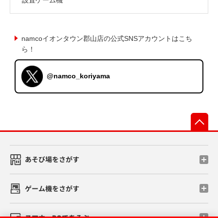
namcoイオンタウン郡山店の公式SNSアカウントはこち
ら！
@namco_koriyama
先
あそび場をさがす
ゲーム機をさがす
スマホ・PCであそぶ