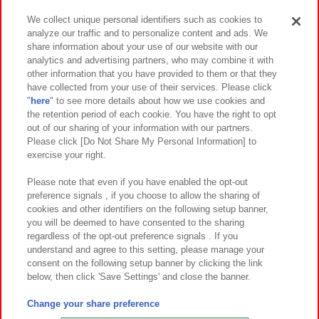
We collect unique personal identifiers such as cookies to
analyze our traffic and to personalize content and ads. We
イベント・キャンペーン
share information about your use of our website with our
analytics and advertising partners, who may combine it with
other information that you have provided to them or that they
have collected from your use of their services. Please click
"
here
" to see more details about how we use cookies and
関連会社
サステナビリティ
サイトポリシー
the retention period of each cookie. You have the right to opt
out of our sharing of your information with our partners.
プライバシーポリシー
ウェブアクセシビリティ方針と検証結果
Please click [Do Not Share My Personal Information] to
exercise your right.
お取引先さまとともに
食品のご提供について
カスタマーハラスメント対応方針
よくあるご質問・お問い合わせ
Please note that even if you have enabled the opt-out
preference signals , if you choose to allow the sharing of
cookies and other identifiers on the following setup banner,
you will be deemed to have consented to the sharing
regardless of the opt-out preference signals . If you
understand and agree to this setting, please manage your
consent on the following setup banner by clicking the link
below, then click 'Save Settings' and close the banner.
©Bandai Namco Amusement Inc.
©Bandai Namco Amusement Lab Inc.
Change your share preference
©Bandai Namco Experience Inc.