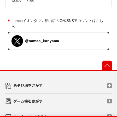
namcoイオンタウン郡山店の公式SNSアカウントはこち
ら！
@namco_koriyama
先
あそび場をさがす
ゲーム機をさがす
スマホ・PCであそぶ