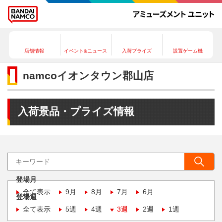
店舗情報
イベント&ニュース
入荷プライズ
設置ゲーム機
namcoイオンタウン郡山店
入荷景品・プライズ情報
登場月
全て表示
9月
8月
7月
6月
登場週
全て表示
5週
4週
3週
2週
1週