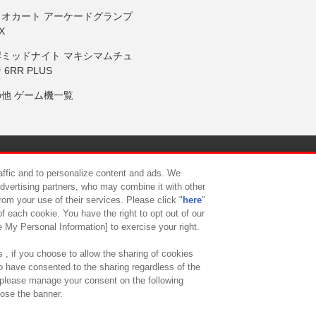
リオカート アーケードグランプ
X
岸ミッドナイト マキシマムチュ
 6RR PLUS
の他 ゲーム機一覧
サイトポリシー
プライバシーポリシー
ウェブアクセシビリティ方
raffic and to personalize content and ads. We
advertising partners, who may combine it with other
rom your use of their services. Please click "
here
"
供について
カスタマーハラスメント対応方針
よくあるご質問・
f each cookie. You have the right to opt out of our
e My Personal Information] to exercise your right.
 , if you choose to allow the sharing of cookies
to have consented to the sharing regardless of the
, please manage your consent on the following
lose the banner.
ndai Namco Amusement Lab Inc.
©Bandai Namco Experience Inc.
©HANAY