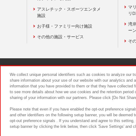
マ
アスレチック・スポーツエンタメ
リD
施設
湾
お子様・ファミリー向け施設
ーン
その他の施設・サービス
そ
関連会社
サステナビリティ
We collect unique personal identifiers such as cookies to analyze our t
share information about your use of our website with our analytics and 
information that you have provided to them or that they have collected f
食品のご提
to see more details about how we use cookies and the retention period o
sharing of your information with our partners. Please click [Do Not Shar
Please note that even if you have enabled the opt-out preference signals
and other identifiers on the following setup banner, you will be deemed 
opt-out preference signals . If you understand and agree to this setting
setup banner by clicking the link below, then click 'Save Settings' and c
©Bandai Namco Amusement Inc.
©Ba