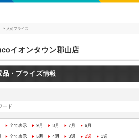
店
入荷プライズ
mcoイオンタウン郡山店
景品・プライズ情報
月
全て表示
9月
8月
7月
6月
週
全て表示
5週
4週
3週
2週
1週