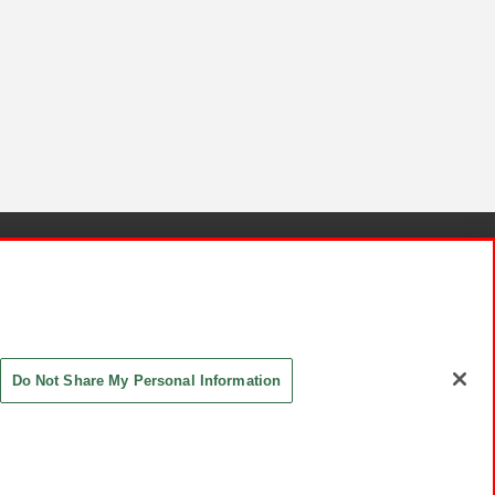
針と検証結果
お取引先さまとともに
お問い合わせ
Do Not Share My Personal Information
ASHIKI Co., Ltd. All Rights Reserved.