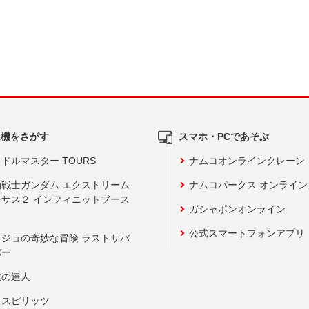
ム機をさがす
スマホ・PCであそぶ
ドルマスター TOURS
ナムコオンラインクレーン
動戦士ガンダム エクストリーム
ナムコパークス オンライ
ーサス２ インフィニットブース
ガシャポンオンライン
公式スマートフォンアプリ
ョジョの奇妙な冒険 ラストサバ
バー
鼓の達人
りスピリッツ