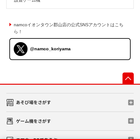
namcoイオンタウン郡山店の公式SNSアカウントはこち
ら！
@namco_koriyama
先
あそび場をさがす
ゲーム機をさがす
スマホ・PCであそぶ