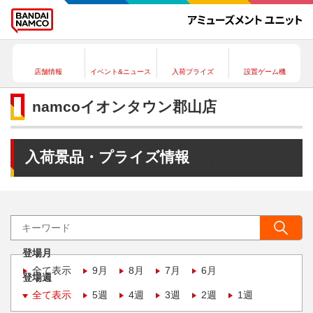
店舗情報
イベント&ニュース
入荷プライズ
設置ゲーム機
namcoイオンタウン郡山店
入荷景品・プライズ情報
登場月
全て表示
9月
8月
7月
6月
登場週
全て表示
5週
4週
3週
2週
1週