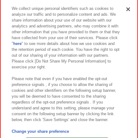
We collect unique personal identifiers such as cookies to
analyze our traffic and to personalize content and ads. We
イベント・キャンペーン
share information about your use of our website with our
analytics and advertising partners, who may combine it with
other information that you have provided to them or that they
have collected from your use of their services. Please click
"
here
" to see more details about how we use cookies and
関連会社
サステナビリティ
サイトポリシー
the retention period of each cookie. You have the right to opt
out of our sharing of your information with our partners.
プライバシーポリシー
ウェブアクセシビリティ方針と検証結果
Please click [Do Not Share My Personal Information] to
exercise your right.
お取引先さまとともに
食品のご提供について
カスタマーハラスメント対応方針
よくあるご質問・お問い合わせ
Please note that even if you have enabled the opt-out
preference signals , if you choose to allow the sharing of
cookies and other identifiers on the following setup banner,
you will be deemed to have consented to the sharing
regardless of the opt-out preference signals . If you
understand and agree to this setting, please manage your
consent on the following setup banner by clicking the link
below, then click 'Save Settings' and close the banner.
©Bandai Namco Amusement Inc.
©Bandai Namco Amusement Lab Inc.
Change your share preference
©Bandai Namco Experience Inc.