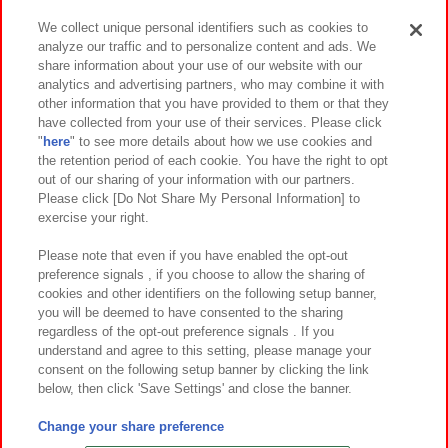
We collect unique personal identifiers such as cookies to
analyze our traffic and to personalize content and ads. We
イベント・キャンペーン
share information about your use of our website with our
analytics and advertising partners, who may combine it with
other information that you have provided to them or that they
have collected from your use of their services. Please click
"
here
" to see more details about how we use cookies and
関連会社
サステナビリティ
サイトポリシー
the retention period of each cookie. You have the right to opt
out of our sharing of your information with our partners.
プライバシーポリシー
ウェブアクセシビリティ方針と検証結果
Please click [Do Not Share My Personal Information] to
exercise your right.
お取引先さまとともに
食品のご提供について
カスタマーハラスメント対応方針
よくあるご質問・お問い合わせ
Please note that even if you have enabled the opt-out
preference signals , if you choose to allow the sharing of
cookies and other identifiers on the following setup banner,
you will be deemed to have consented to the sharing
regardless of the opt-out preference signals . If you
understand and agree to this setting, please manage your
consent on the following setup banner by clicking the link
below, then click 'Save Settings' and close the banner.
©Bandai Namco Amusement Inc.
©Bandai Namco Amusement Lab Inc.
Change your share preference
©Bandai Namco Experience Inc.