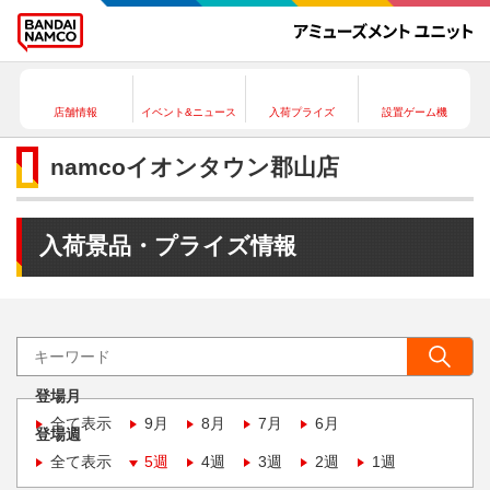
店舗情報
イベント&ニュース
入荷プライズ
設置ゲーム機
namcoイオンタウン郡山店
入荷景品・プライズ情報
登場月
全て表示
9月
8月
7月
6月
登場週
全て表示
5週
4週
3週
2週
1週