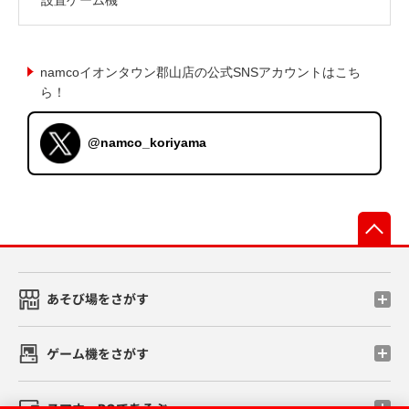
namcoイオンタウン郡山店の公式SNSアカウントはこち
ら！
@namco_koriyama
先
あそび場をさがす
ゲーム機をさがす
スマホ・PCであそぶ