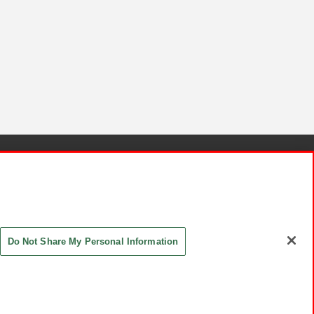
針と検証結果
お取引先さまとともに
お問い合わせ
Do Not Share My Personal Information
ASHIKI Co., Ltd. All Rights Reserved.