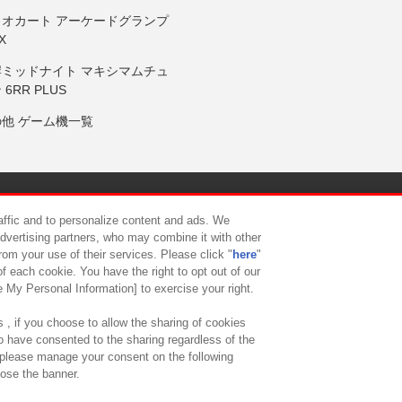
リオカート アーケードグランプ
X
岸ミッドナイト マキシマムチュ
 6RR PLUS
の他 ゲーム機一覧
サイトポリシー
プライバシーポリシー
ウェブアクセシビリティ方
raffic and to personalize content and ads. We
advertising partners, who may combine it with other
rom your use of their services. Please click "
here
"
供について
カスタマーハラスメント対応方針
よくあるご質問・
f each cookie. You have the right to opt out of our
e My Personal Information] to exercise your right.
 , if you choose to allow the sharing of cookies
to have consented to the sharing regardless of the
, please manage your consent on the following
lose the banner.
ndai Namco Amusement Lab Inc.
©Bandai Namco Experience Inc.
©HANAY