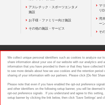
マ
アスレチック・スポーツエンタメ
リD
施設
湾
お子様・ファミリー向け施設
ーン
その他の施設・サービス
そ
関連会社
サステナビリティ
We collect unique personal identifiers such as cookies to analyze our t
share information about your use of our website with our analytics and 
information that you have provided to them or that they have collected f
食品のご提
to see more details about how we use cookies and the retention period o
sharing of your information with our partners. Please click [Do Not Shar
Please note that even if you have enabled the opt-out preference signals
and other identifiers on the following setup banner, you will be deemed 
opt-out preference signals . If you understand and agree to this setting
setup banner by clicking the link below, then click 'Save Settings' and c
©Bandai Namco Amusement Inc.
©Ba