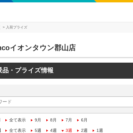
店
入荷プライズ
mcoイオンタウン郡山店
景品・プライズ情報
月
全て表示
9月
8月
7月
6月
週
全て表示
5週
4週
3週
2週
1週