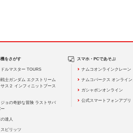
ム機をさがす
スマホ・PCであそぶ
ドルマスター TOURS
ナムコオンラインクレーン
動戦士ガンダム エクストリーム
ナムコパークス オンライ
ーサス２ インフィニットブース
ガシャポンオンライン
公式スマートフォンアプリ
ョジョの奇妙な冒険 ラストサバ
バー
鼓の達人
りスピリッツ