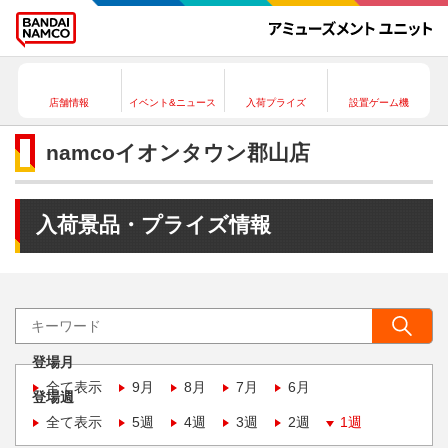
店舗情報
イベント&ニュース
入荷プライズ
設置ゲーム機
namcoイオンタウン郡山店
入荷景品・プライズ情報
登場月
全て表示
9月
8月
7月
6月
登場週
全て表示
5週
4週
3週
2週
1週