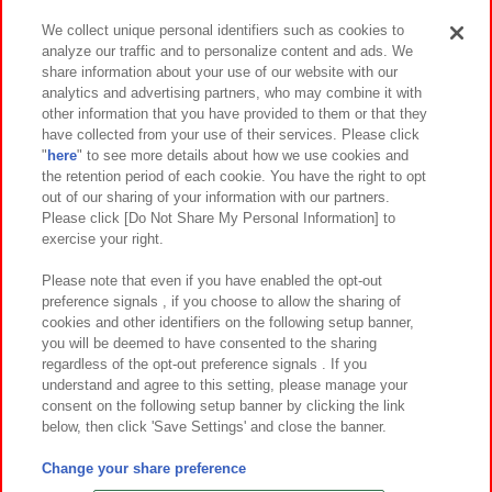
We collect unique personal identifiers such as cookies to
analyze our traffic and to personalize content and ads. We
イベント・キャンペーン
share information about your use of our website with our
analytics and advertising partners, who may combine it with
other information that you have provided to them or that they
have collected from your use of their services. Please click
"
here
" to see more details about how we use cookies and
関連会社
サステナビリティ
サイトポリシー
the retention period of each cookie. You have the right to opt
out of our sharing of your information with our partners.
プライバシーポリシー
ウェブアクセシビリティ方針と検証結果
Please click [Do Not Share My Personal Information] to
exercise your right.
お取引先さまとともに
食品のご提供について
カスタマーハラスメント対応方針
よくあるご質問・お問い合わせ
Please note that even if you have enabled the opt-out
preference signals , if you choose to allow the sharing of
cookies and other identifiers on the following setup banner,
you will be deemed to have consented to the sharing
regardless of the opt-out preference signals . If you
understand and agree to this setting, please manage your
consent on the following setup banner by clicking the link
below, then click 'Save Settings' and close the banner.
©Bandai Namco Amusement Inc.
©Bandai Namco Amusement Lab Inc.
Change your share preference
©Bandai Namco Experience Inc.