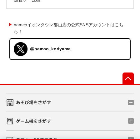
namcoイオンタウン郡山店の公式SNSアカウントはこち
ら！
@namco_koriyama
先
あそび場をさがす
ゲーム機をさがす
スマホ・PCであそぶ