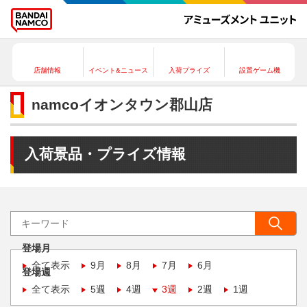
店舗情報
イベント&ニュース
入荷プライズ
設置ゲーム機
namcoイオンタウン郡山店
入荷景品・プライズ情報
登場月
全て表示
9月
8月
7月
6月
登場週
全て表示
5週
4週
3週
2週
1週