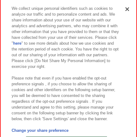
We collect unique personal identifiers such as cookies to
analyze our traffic and to personalize content and ads. We
イベント・キャンペーン
share information about your use of our website with our
analytics and advertising partners, who may combine it with
other information that you have provided to them or that they
have collected from your use of their services. Please click
"
here
" to see more details about how we use cookies and
関連会社
サステナビリティ
サイトポリシー
the retention period of each cookie. You have the right to opt
out of our sharing of your information with our partners.
プライバシーポリシー
ウェブアクセシビリティ方針と検証結果
Please click [Do Not Share My Personal Information] to
exercise your right.
お取引先さまとともに
食品のご提供について
カスタマーハラスメント対応方針
よくあるご質問・お問い合わせ
Please note that even if you have enabled the opt-out
preference signals , if you choose to allow the sharing of
cookies and other identifiers on the following setup banner,
you will be deemed to have consented to the sharing
regardless of the opt-out preference signals . If you
understand and agree to this setting, please manage your
consent on the following setup banner by clicking the link
below, then click 'Save Settings' and close the banner.
©Bandai Namco Amusement Inc.
©Bandai Namco Amusement Lab Inc.
Change your share preference
©Bandai Namco Experience Inc.