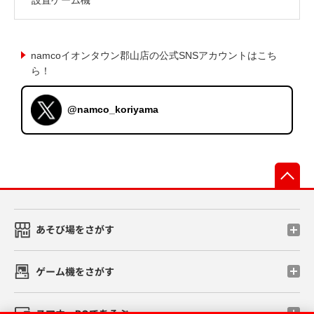
namcoイオンタウン郡山店の公式SNSアカウントはこち
ら！
@namco_koriyama
先
あそび場をさがす
ゲーム機をさがす
スマホ・PCであそぶ