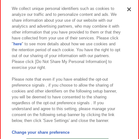
We collect unique personal identifiers such as cookies to
analyze our traffic and to personalize content and ads. We
イベント・キャンペーン
share information about your use of our website with our
analytics and advertising partners, who may combine it with
other information that you have provided to them or that they
have collected from your use of their services. Please click
"
here
" to see more details about how we use cookies and
関連会社
サステナビリティ
サイトポリシー
the retention period of each cookie. You have the right to opt
out of our sharing of your information with our partners.
プライバシーポリシー
ウェブアクセシビリティ方針と検証結果
Please click [Do Not Share My Personal Information] to
exercise your right.
お取引先さまとともに
食品のご提供について
カスタマーハラスメント対応方針
よくあるご質問・お問い合わせ
Please note that even if you have enabled the opt-out
preference signals , if you choose to allow the sharing of
cookies and other identifiers on the following setup banner,
you will be deemed to have consented to the sharing
regardless of the opt-out preference signals . If you
understand and agree to this setting, please manage your
consent on the following setup banner by clicking the link
below, then click 'Save Settings' and close the banner.
©Bandai Namco Amusement Inc.
©Bandai Namco Amusement Lab Inc.
Change your share preference
©Bandai Namco Experience Inc.