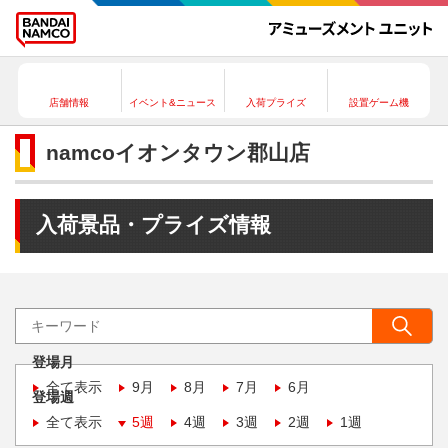
店舗情報
イベント&ニュース
入荷プライズ
設置ゲーム機
namcoイオンタウン郡山店
入荷景品・プライズ情報
登場月
全て表示
9月
8月
7月
6月
登場週
全て表示
5週
4週
3週
2週
1週