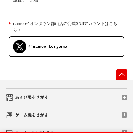
namcoイオンタウン郡山店の公式SNSアカウントはこち
ら！
@namco_koriyama
先
あそび場をさがす
ゲーム機をさがす
スマホ・PCであそぶ