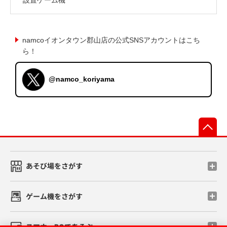
namcoイオンタウン郡山店の公式SNSアカウントはこち
ら！
@namco_koriyama
先
あそび場をさがす
ゲーム機をさがす
スマホ・PCであそぶ