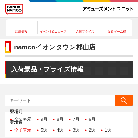
店舗情報
イベント&ニュース
入荷プライズ
設置ゲーム機
namcoイオンタウン郡山店
入荷景品・プライズ情報
登場月
全て表示
9月
8月
7月
6月
登場週
全て表示
5週
4週
3週
2週
1週