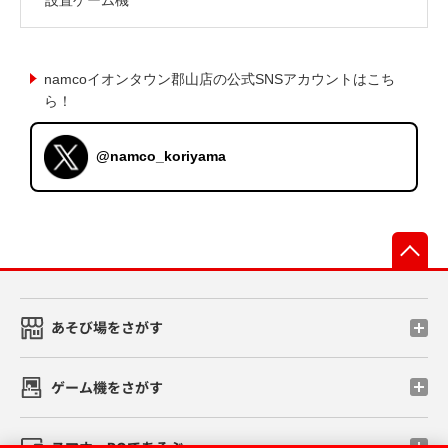
namcoイオンタウン郡山店の公式SNSアカウントはこち
ら！
@namco_koriyama
先
あそび場をさがす
ゲーム機をさがす
スマホ・PCであそぶ