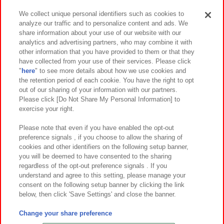
We collect unique personal identifiers such as cookies to
analyze our traffic and to personalize content and ads. We
イベント・キャンペーン
share information about your use of our website with our
analytics and advertising partners, who may combine it with
other information that you have provided to them or that they
have collected from your use of their services. Please click
"
here
" to see more details about how we use cookies and
関連会社
サステナビリティ
サイトポリシー
the retention period of each cookie. You have the right to opt
out of our sharing of your information with our partners.
プライバシーポリシー
ウェブアクセシビリティ方針と検証結果
Please click [Do Not Share My Personal Information] to
exercise your right.
お取引先さまとともに
食品のご提供について
カスタマーハラスメント対応方針
よくあるご質問・お問い合わせ
Please note that even if you have enabled the opt-out
preference signals , if you choose to allow the sharing of
cookies and other identifiers on the following setup banner,
you will be deemed to have consented to the sharing
regardless of the opt-out preference signals . If you
understand and agree to this setting, please manage your
consent on the following setup banner by clicking the link
below, then click 'Save Settings' and close the banner.
©Bandai Namco Amusement Inc.
©Bandai Namco Amusement Lab Inc.
Change your share preference
©Bandai Namco Experience Inc.