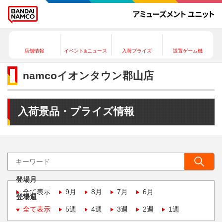
店舗情報
イベント&ニュース
入荷プライズ
設置ゲーム機
namcoイオンタウン郡山店
入荷景品・プライズ情報
登場月
全て表示
9月
8月
7月
6月
登場週
全て表示
5週
4週
3週
2週
1週