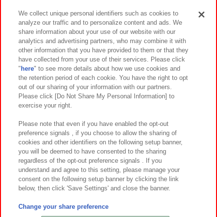
We collect unique personal identifiers such as cookies to
analyze our traffic and to personalize content and ads. We
イベント・キャンペーン
share information about your use of our website with our
analytics and advertising partners, who may combine it with
other information that you have provided to them or that they
have collected from your use of their services. Please click
"
here
" to see more details about how we use cookies and
関連会社
サステナビリティ
サイトポリシー
the retention period of each cookie. You have the right to opt
out of our sharing of your information with our partners.
プライバシーポリシー
ウェブアクセシビリティ方針と検証結果
Please click [Do Not Share My Personal Information] to
exercise your right.
お取引先さまとともに
食品のご提供について
カスタマーハラスメント対応方針
よくあるご質問・お問い合わせ
Please note that even if you have enabled the opt-out
preference signals , if you choose to allow the sharing of
cookies and other identifiers on the following setup banner,
you will be deemed to have consented to the sharing
regardless of the opt-out preference signals . If you
understand and agree to this setting, please manage your
consent on the following setup banner by clicking the link
below, then click 'Save Settings' and close the banner.
©Bandai Namco Amusement Inc.
©Bandai Namco Amusement Lab Inc.
Change your share preference
©Bandai Namco Experience Inc.