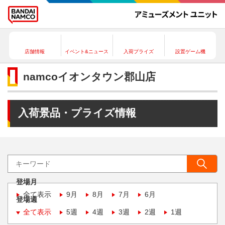
店舗情報
イベント&ニュース
入荷プライズ
設置ゲーム機
namcoイオンタウン郡山店
入荷景品・プライズ情報
登場月
全て表示
9月
8月
7月
6月
登場週
全て表示
5週
4週
3週
2週
1週