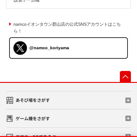
namcoイオンタウン郡山店の公式SNSアカウントはこち
ら！
@namco_koriyama
先
あそび場をさがす
ゲーム機をさがす
スマホ・PCであそぶ