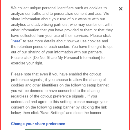
We collect unique personal identifiers such as cookies to
analyze our traffic and to personalize content and ads. We
イベント・キャンペーン
share information about your use of our website with our
analytics and advertising partners, who may combine it with
other information that you have provided to them or that they
have collected from your use of their services. Please click
"
here
" to see more details about how we use cookies and
関連会社
サステナビリティ
サイトポリシー
the retention period of each cookie. You have the right to opt
out of our sharing of your information with our partners.
プライバシーポリシー
ウェブアクセシビリティ方針と検証結果
Please click [Do Not Share My Personal Information] to
exercise your right.
お取引先さまとともに
食品のご提供について
カスタマーハラスメント対応方針
よくあるご質問・お問い合わせ
Please note that even if you have enabled the opt-out
preference signals , if you choose to allow the sharing of
cookies and other identifiers on the following setup banner,
you will be deemed to have consented to the sharing
regardless of the opt-out preference signals . If you
understand and agree to this setting, please manage your
consent on the following setup banner by clicking the link
below, then click 'Save Settings' and close the banner.
©Bandai Namco Amusement Inc.
©Bandai Namco Amusement Lab Inc.
Change your share preference
©Bandai Namco Experience Inc.