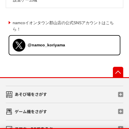
namcoイオンタウン郡山店の公式SNSアカウントはこち
ら！
@namco_koriyama
先
あそび場をさがす
ゲーム機をさがす
スマホ・PCであそぶ