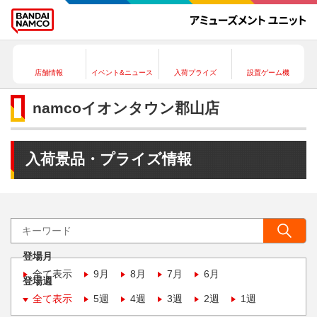
店舗情報
イベント&ニュース
入荷プライズ
設置ゲーム機
namcoイオンタウン郡山店
入荷景品・プライズ情報
登場月
全て表示
9月
8月
7月
6月
登場週
全て表示
5週
4週
3週
2週
1週