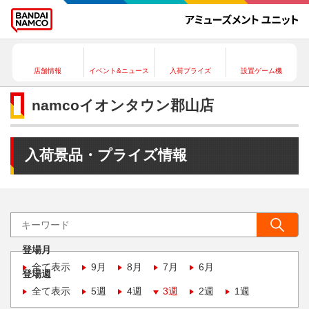
店舗情報
イベント&ニュース
入荷プライズ
設置ゲーム機
namcoイオンタウン郡山店
入荷景品・プライズ情報
登場月
全て表示
9月
8月
7月
6月
登場週
全て表示
5週
4週
3週
2週
1週