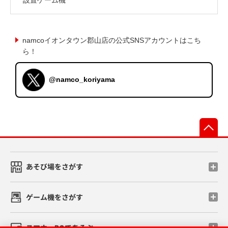
namcoイオンタウン郡山店の公式SNSアカウントはこち
ら！
@namco_koriyama
先
あそび場をさがす
ゲーム機をさがす
スマホ・PCであそぶ