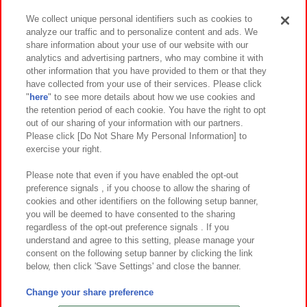
We collect unique personal identifiers such as cookies to
analyze our traffic and to personalize content and ads. We
イベント・キャンペーン
share information about your use of our website with our
analytics and advertising partners, who may combine it with
other information that you have provided to them or that they
have collected from your use of their services. Please click
"
here
" to see more details about how we use cookies and
関連会社
サステナビリティ
サイトポリシー
the retention period of each cookie. You have the right to opt
out of our sharing of your information with our partners.
プライバシーポリシー
ウェブアクセシビリティ方針と検証結果
Please click [Do Not Share My Personal Information] to
exercise your right.
お取引先さまとともに
食品のご提供について
カスタマーハラスメント対応方針
よくあるご質問・お問い合わせ
Please note that even if you have enabled the opt-out
preference signals , if you choose to allow the sharing of
cookies and other identifiers on the following setup banner,
you will be deemed to have consented to the sharing
regardless of the opt-out preference signals . If you
understand and agree to this setting, please manage your
consent on the following setup banner by clicking the link
below, then click 'Save Settings' and close the banner.
©Bandai Namco Amusement Inc.
©Bandai Namco Amusement Lab Inc.
Change your share preference
©Bandai Namco Experience Inc.