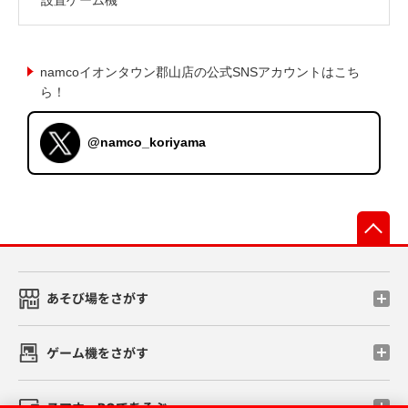
namcoイオンタウン郡山店の公式SNSアカウントはこち
ら！
@namco_koriyama
先
あそび場をさがす
ゲーム機をさがす
スマホ・PCであそぶ