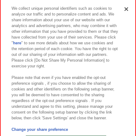
We collect unique personal identifiers such as cookies to
analyze our traffic and to personalize content and ads. We
イベント・キャンペーン
share information about your use of our website with our
analytics and advertising partners, who may combine it with
other information that you have provided to them or that they
have collected from your use of their services. Please click
"
here
" to see more details about how we use cookies and
関連会社
サステナビリティ
サイトポリシー
the retention period of each cookie. You have the right to opt
out of our sharing of your information with our partners.
プライバシーポリシー
ウェブアクセシビリティ方針と検証結果
Please click [Do Not Share My Personal Information] to
exercise your right.
お取引先さまとともに
食品のご提供について
カスタマーハラスメント対応方針
よくあるご質問・お問い合わせ
Please note that even if you have enabled the opt-out
preference signals , if you choose to allow the sharing of
cookies and other identifiers on the following setup banner,
you will be deemed to have consented to the sharing
regardless of the opt-out preference signals . If you
understand and agree to this setting, please manage your
consent on the following setup banner by clicking the link
below, then click 'Save Settings' and close the banner.
©Bandai Namco Amusement Inc.
©Bandai Namco Amusement Lab Inc.
Change your share preference
©Bandai Namco Experience Inc.