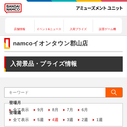
店舗情報
イベント&ニュース
入荷プライズ
設置ゲーム機
namcoイオンタウン郡山店
入荷景品・プライズ情報
登場月
全て表示
9月
8月
7月
6月
登場週
全て表示
5週
4週
3週
2週
1週