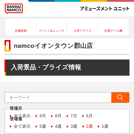
店舗情報
イベント&ニュース
入荷プライズ
設置ゲーム機
namcoイオンタウン郡山店
入荷景品・プライズ情報
登場月
全て表示
9月
8月
7月
6月
登場週
全て表示
5週
4週
3週
2週
1週