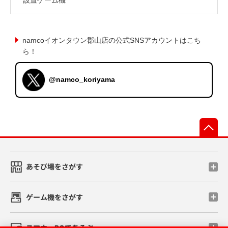
namcoイオンタウン郡山店の公式SNSアカウントはこち
ら！
@namco_koriyama
先
あそび場をさがす
ゲーム機をさがす
スマホ・PCであそぶ