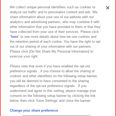
We collect unique personal identifiers such as cookies to
analyze our traffic and to personalize content and ads. We
イベント・キャンペーン
share information about your use of our website with our
analytics and advertising partners, who may combine it with
other information that you have provided to them or that they
have collected from your use of their services. Please click
"
here
" to see more details about how we use cookies and
関連会社
サステナビリティ
サイトポリシー
the retention period of each cookie. You have the right to opt
out of our sharing of your information with our partners.
プライバシーポリシー
ウェブアクセシビリティ方針と検証結果
Please click [Do Not Share My Personal Information] to
exercise your right.
お取引先さまとともに
食品のご提供について
カスタマーハラスメント対応方針
よくあるご質問・お問い合わせ
Please note that even if you have enabled the opt-out
preference signals , if you choose to allow the sharing of
cookies and other identifiers on the following setup banner,
you will be deemed to have consented to the sharing
regardless of the opt-out preference signals . If you
understand and agree to this setting, please manage your
consent on the following setup banner by clicking the link
below, then click 'Save Settings' and close the banner.
©Bandai Namco Amusement Inc.
©Bandai Namco Amusement Lab Inc.
Change your share preference
©Bandai Namco Experience Inc.