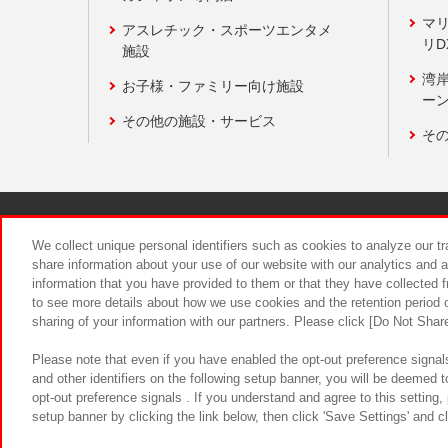
マ
アスレチック・スポーツエンタメ
リD
施設
湾
お子様・ファミリー向け施設
ーン
その他の施設・サービス
そ
関連会社
サステナビリティ
We collect unique personal identifiers such as cookies to analyze our t
share information about your use of our website with our analytics and 
information that you have provided to them or that they have collected f
食品のご提
to see more details about how we use cookies and the retention period o
sharing of your information with our partners. Please click [Do Not Shar
Please note that even if you have enabled the opt-out preference signals
and other identifiers on the following setup banner, you will be deemed 
opt-out preference signals . If you understand and agree to this setting
setup banner by clicking the link below, then click 'Save Settings' and c
©Bandai Namco Amusement Inc.
©Ba