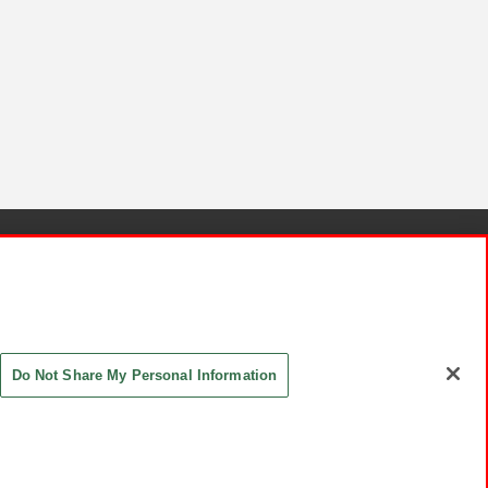
針と検証結果
お取引先さまとともに
お問い合わせ
Do Not Share My Personal Information
ASHIKI Co., Ltd. All Rights Reserved.