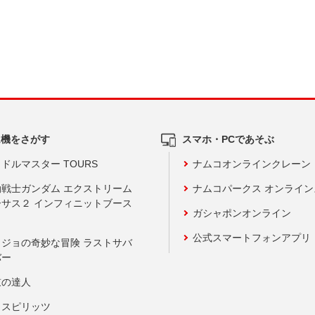
ム機をさがす
スマホ・PCであそぶ
ドルマスター TOURS
ナムコオンラインクレーン
動戦士ガンダム エクストリーム
ナムコパークス オンライ
ーサス２ インフィニットブース
ガシャポンオンライン
公式スマートフォンアプリ
ョジョの奇妙な冒険 ラストサバ
バー
鼓の達人
りスピリッツ