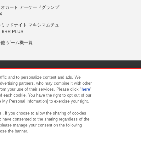
リオカート アーケードグランプ
X
岸ミッドナイト マキシマムチュ
 6RR PLUS
の他 ゲーム機一覧
サイトポリシー
プライバシーポリシー
ウェブアクセシビリティ方
raffic and to personalize content and ads. We
advertising partners, who may combine it with other
rom your use of their services. Please click "
here
"
供について
カスタマーハラスメント対応方針
よくあるご質問・
f each cookie. You have the right to opt out of our
e My Personal Information] to exercise your right.
 , if you choose to allow the sharing of cookies
to have consented to the sharing regardless of the
, please manage your consent on the following
lose the banner.
ndai Namco Amusement Lab Inc.
©Bandai Namco Experience Inc.
©HANAY