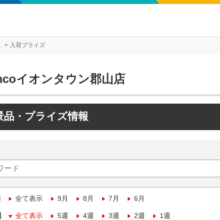
店
入荷プライズ
mcoイオンタウン郡山店
景品・プライズ情報
月
全て表示
9月
8月
7月
6月
週
全て表示
5週
4週
3週
2週
1週