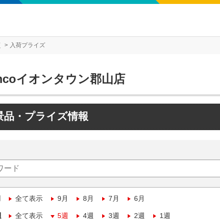
店
入荷プライズ
mcoイオンタウン郡山店
景品・プライズ情報
月
全て表示
9月
8月
7月
6月
週
全て表示
5週
4週
3週
2週
1週