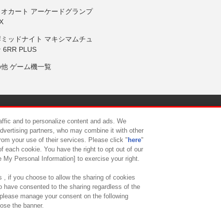
リオカート アーケードグランプ
X
岸ミッドナイト マキシマムチュ
 6RR PLUS
の他 ゲーム機一覧
サイトポリシー
プライバシーポリシー
ウェブアクセシビリティ方
raffic and to personalize content and ads. We
advertising partners, who may combine it with other
rom your use of their services. Please click "
here
"
供について
カスタマーハラスメント対応方針
よくあるご質問・
f each cookie. You have the right to opt out of our
e My Personal Information] to exercise your right.
 , if you choose to allow the sharing of cookies
to have consented to the sharing regardless of the
, please manage your consent on the following
lose the banner.
ndai Namco Amusement Lab Inc.
©Bandai Namco Experience Inc.
©HANAY