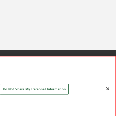
針と検証結果
お取引先さまとともに
お問い合わせ
Do Not Share My Personal Information
ASHIKI Co., Ltd. All Rights Reserved.