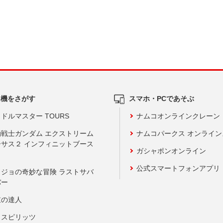
ム機をさがす
スマホ・PCであそぶ
ドルマスター TOURS
ナムコオンラインクレーン
動戦士ガンダム エクストリーム
ナムコパークス オンライ
ーサス２ インフィニットブース
ガシャポンオンライン
公式スマートフォンアプリ
ョジョの奇妙な冒険 ラストサバ
バー
鼓の達人
りスピリッツ