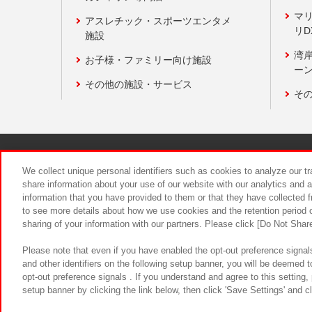
マ
アスレチック・スポーツエンタメ
リD
施設
湾
お子様・ファミリー向け施設
ーン
その他の施設・サービス
そ
関連会社
サステナビリティ
We collect unique personal identifiers such as cookies to analyze our t
share information about your use of our website with our analytics and 
information that you have provided to them or that they have collected f
食品のご提
to see more details about how we use cookies and the retention period o
sharing of your information with our partners. Please click [Do Not Shar
Please note that even if you have enabled the opt-out preference signals
and other identifiers on the following setup banner, you will be deemed 
opt-out preference signals . If you understand and agree to this setting
setup banner by clicking the link below, then click 'Save Settings' and c
©Bandai Namco Amusement Inc.
©Ba