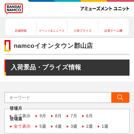
店舗情報
イベント&ニュース
入荷プライズ
設置ゲーム機
namcoイオンタウン郡山店
入荷景品・プライズ情報
登場月
全て表示
9月
8月
7月
6月
登場週
全て表示
5週
4週
3週
2週
1週