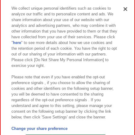
We collect unique personal identifiers such as cookies to
analyze our traffic and to personalize content and ads. We
イベント・キャンペーン
share information about your use of our website with our
analytics and advertising partners, who may combine it with
other information that you have provided to them or that they
have collected from your use of their services. Please click
"
here
" to see more details about how we use cookies and
関連会社
サステナビリティ
サイトポリシー
the retention period of each cookie. You have the right to opt
out of our sharing of your information with our partners.
プライバシーポリシー
ウェブアクセシビリティ方針と検証結果
Please click [Do Not Share My Personal Information] to
exercise your right.
お取引先さまとともに
食品のご提供について
カスタマーハラスメント対応方針
よくあるご質問・お問い合わせ
Please note that even if you have enabled the opt-out
preference signals , if you choose to allow the sharing of
cookies and other identifiers on the following setup banner,
you will be deemed to have consented to the sharing
regardless of the opt-out preference signals . If you
understand and agree to this setting, please manage your
consent on the following setup banner by clicking the link
below, then click 'Save Settings' and close the banner.
©Bandai Namco Amusement Inc.
©Bandai Namco Amusement Lab Inc.
Change your share preference
©Bandai Namco Experience Inc.