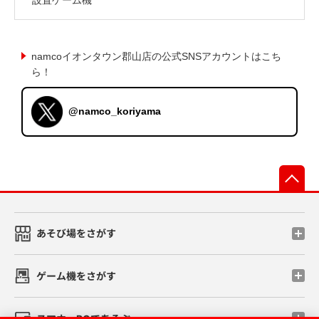
namcoイオンタウン郡山店の公式SNSアカウントはこち
ら！
@namco_koriyama
先
あそび場をさがす
ゲーム機をさがす
スマホ・PCであそぶ