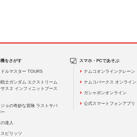
ム機をさがす
スマホ・PCであそぶ
ドルマスター TOURS
ナムコオンラインクレーン
動戦士ガンダム エクストリーム
ナムコパークス オンライ
ーサス２ インフィニットブース
ガシャポンオンライン
公式スマートフォンアプリ
ョジョの奇妙な冒険 ラストサバ
バー
鼓の達人
りスピリッツ