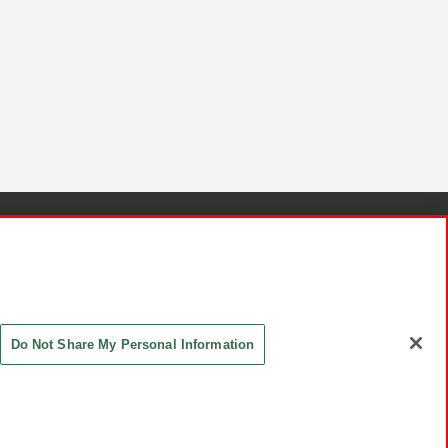
針と検証結果
お取引先さまとともに
お問い合わせ
Do Not Share My Personal Information
ASHIKI Co., Ltd. All Rights Reserved.