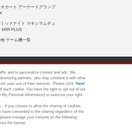
リオカート アーケードグランプ
X
岸ミッドナイト マキシマムチュ
 6RR PLUS
の他 ゲーム機一覧
サイトポリシー
プライバシーポリシー
ウェブアクセシビリティ方
raffic and to personalize content and ads. We
advertising partners, who may combine it with other
rom your use of their services. Please click "
here
"
供について
カスタマーハラスメント対応方針
よくあるご質問・
f each cookie. You have the right to opt out of our
e My Personal Information] to exercise your right.
 , if you choose to allow the sharing of cookies
to have consented to the sharing regardless of the
, please manage your consent on the following
lose the banner.
ndai Namco Amusement Lab Inc.
©Bandai Namco Experience Inc.
©HANAY