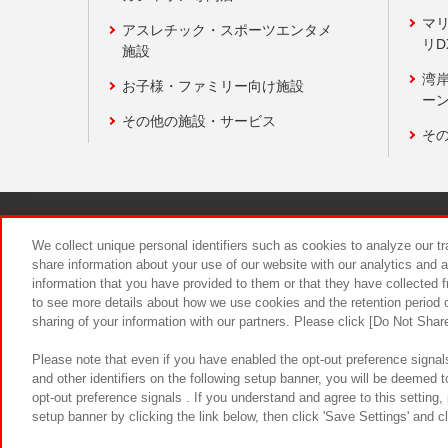
マ
アスレチック・スポーツエンタメ
リD
施設
湾
お子様・ファミリー向け施設
ーン
その他の施設・サービス
そ
関連会社
サステナビリティ
We collect unique personal identifiers such as cookies to analyze our t
share information about your use of our website with our analytics and 
information that you have provided to them or that they have collected f
食品のご提
to see more details about how we use cookies and the retention period o
sharing of your information with our partners. Please click [Do Not Shar
Please note that even if you have enabled the opt-out preference signals
and other identifiers on the following setup banner, you will be deemed 
opt-out preference signals . If you understand and agree to this setting
setup banner by clicking the link below, then click 'Save Settings' and c
©Bandai Namco Amusement Inc.
©Ba