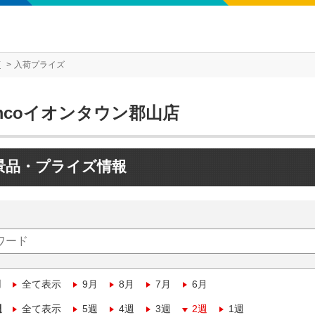
店
入荷プライズ
mcoイオンタウン郡山店
景品・プライズ情報
月
全て表示
9月
8月
7月
6月
週
全て表示
5週
4週
3週
2週
1週