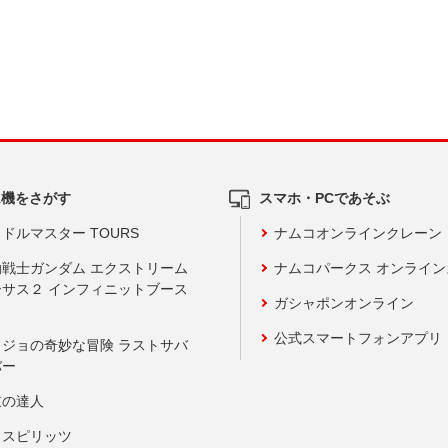
ム機をさがす
スマホ・PCであそぶ
ドルマスター TOURS
ナムコオンラインクレーン
動戦士ガンダム エクストリーム
ナムコパークス オンライ
ーサス２ インフィニットブース
ガシャポンオンライン
公式スマートフォンアプリ
ョジョの奇妙な冒険 ラストサバ
バー
鼓の達人
りスピリッツ