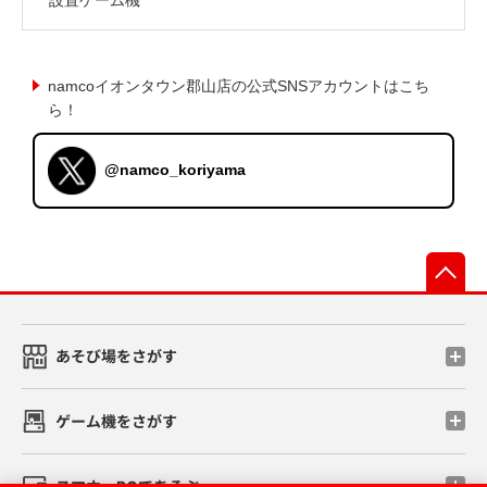
namcoイオンタウン郡山店の公式SNSアカウントはこち
ら！
@namco_koriyama
先
あそび場をさがす
ゲーム機をさがす
スマホ・PCであそぶ