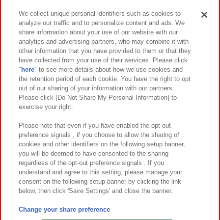
We collect unique personal identifiers such as cookies to
analyze our traffic and to personalize content and ads. We
イベント・キャンペーン
share information about your use of our website with our
analytics and advertising partners, who may combine it with
other information that you have provided to them or that they
have collected from your use of their services. Please click
"
here
" to see more details about how we use cookies and
関連会社
サステナビリティ
サイトポリシー
the retention period of each cookie. You have the right to opt
out of our sharing of your information with our partners.
プライバシーポリシー
ウェブアクセシビリティ方針と検証結果
Please click [Do Not Share My Personal Information] to
exercise your right.
お取引先さまとともに
食品のご提供について
カスタマーハラスメント対応方針
よくあるご質問・お問い合わせ
Please note that even if you have enabled the opt-out
preference signals , if you choose to allow the sharing of
cookies and other identifiers on the following setup banner,
you will be deemed to have consented to the sharing
regardless of the opt-out preference signals . If you
understand and agree to this setting, please manage your
consent on the following setup banner by clicking the link
below, then click 'Save Settings' and close the banner.
©Bandai Namco Amusement Inc.
©Bandai Namco Amusement Lab Inc.
Change your share preference
©Bandai Namco Experience Inc.