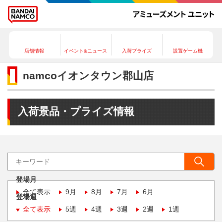
店舗情報
イベント&ニュース
入荷プライズ
設置ゲーム機
namcoイオンタウン郡山店
入荷景品・プライズ情報
登場月
全て表示
9月
8月
7月
6月
登場週
全て表示
5週
4週
3週
2週
1週