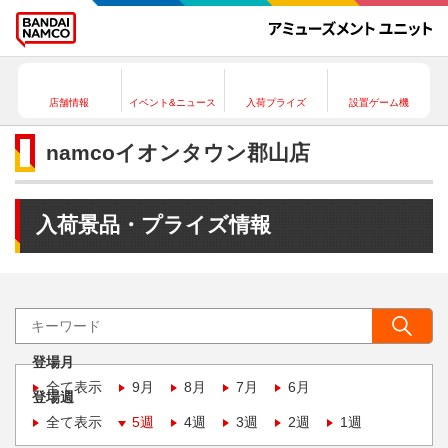
店舗情報
イベント&ニュース
入荷プライズ
設置ゲーム機
namcoイオンタウン郡山店
入荷景品・プライズ情報
登場月
全て表示
9月
8月
7月
6月
登場週
全て表示
5週
4週
3週
2週
1週