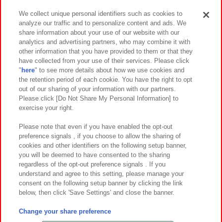
We collect unique personal identifiers such as cookies to
analyze our traffic and to personalize content and ads. We
イベント・キャンペーン
share information about your use of our website with our
analytics and advertising partners, who may combine it with
other information that you have provided to them or that they
have collected from your use of their services. Please click
"
here
" to see more details about how we use cookies and
関連会社
サステナビリティ
サイトポリシー
the retention period of each cookie. You have the right to opt
out of our sharing of your information with our partners.
プライバシーポリシー
ウェブアクセシビリティ方針と検証結果
Please click [Do Not Share My Personal Information] to
exercise your right.
お取引先さまとともに
食品のご提供について
カスタマーハラスメント対応方針
よくあるご質問・お問い合わせ
Please note that even if you have enabled the opt-out
preference signals , if you choose to allow the sharing of
cookies and other identifiers on the following setup banner,
you will be deemed to have consented to the sharing
regardless of the opt-out preference signals . If you
understand and agree to this setting, please manage your
consent on the following setup banner by clicking the link
below, then click 'Save Settings' and close the banner.
©Bandai Namco Amusement Inc.
©Bandai Namco Amusement Lab Inc.
Change your share preference
©Bandai Namco Experience Inc.