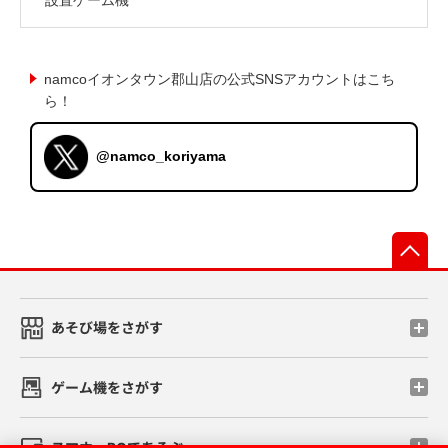
namcoイオンタウン郡山店の公式SNSアカウントはこち
ら！
@namco_koriyama
先
あそび場をさがす
ゲーム機をさがす
スマホ・PCであそぶ