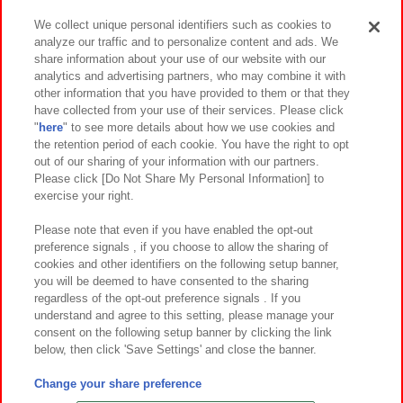
We collect unique personal identifiers such as cookies to
analyze our traffic and to personalize content and ads. We
イベント・キャンペーン
share information about your use of our website with our
analytics and advertising partners, who may combine it with
other information that you have provided to them or that they
have collected from your use of their services. Please click
"
here
" to see more details about how we use cookies and
関連会社
サステナビリティ
サイトポリシー
the retention period of each cookie. You have the right to opt
out of our sharing of your information with our partners.
プライバシーポリシー
ウェブアクセシビリティ方針と検証結果
Please click [Do Not Share My Personal Information] to
exercise your right.
お取引先さまとともに
食品のご提供について
カスタマーハラスメント対応方針
よくあるご質問・お問い合わせ
Please note that even if you have enabled the opt-out
preference signals , if you choose to allow the sharing of
cookies and other identifiers on the following setup banner,
you will be deemed to have consented to the sharing
regardless of the opt-out preference signals . If you
understand and agree to this setting, please manage your
consent on the following setup banner by clicking the link
below, then click 'Save Settings' and close the banner.
©Bandai Namco Amusement Inc.
©Bandai Namco Amusement Lab Inc.
Change your share preference
©Bandai Namco Experience Inc.