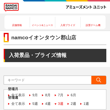
店舗情報
イベント&ニュース
入荷プライズ
設置ゲーム機
namcoイオンタウン郡山店
入荷景品・プライズ情報
登場月
全て表示
9月
8月
7月
6月
登場週
全て表示
5週
4週
3週
2週
1週