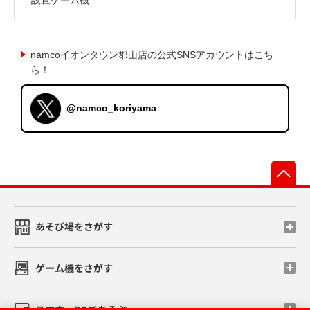
namcoイオンタウン郡山店の公式SNSアカウントはこち
ら！
@namco_koriyama
先
あそび場をさがす
ゲーム機をさがす
スマホ・PCであそぶ