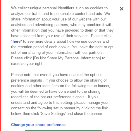
We collect unique personal identifiers such as cookies to
analyze our traffic and to personalize content and ads. We
イベント・キャンペーン
share information about your use of our website with our
analytics and advertising partners, who may combine it with
other information that you have provided to them or that they
have collected from your use of their services. Please click
"
here
" to see more details about how we use cookies and
関連会社
サステナビリティ
サイトポリシー
the retention period of each cookie. You have the right to opt
out of our sharing of your information with our partners.
プライバシーポリシー
ウェブアクセシビリティ方針と検証結果
Please click [Do Not Share My Personal Information] to
exercise your right.
お取引先さまとともに
食品のご提供について
カスタマーハラスメント対応方針
よくあるご質問・お問い合わせ
Please note that even if you have enabled the opt-out
preference signals , if you choose to allow the sharing of
cookies and other identifiers on the following setup banner,
you will be deemed to have consented to the sharing
regardless of the opt-out preference signals . If you
understand and agree to this setting, please manage your
consent on the following setup banner by clicking the link
below, then click 'Save Settings' and close the banner.
©Bandai Namco Amusement Inc.
©Bandai Namco Amusement Lab Inc.
Change your share preference
©Bandai Namco Experience Inc.