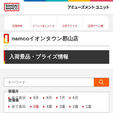
店舗情報
イベント&ニュース
入荷プライズ
設置ゲーム機
namcoイオンタウン郡山店
入荷景品・プライズ情報
登場月
全て表示
9月
8月
7月
6月
登場週
全て表示
5週
4週
3週
2週
1週