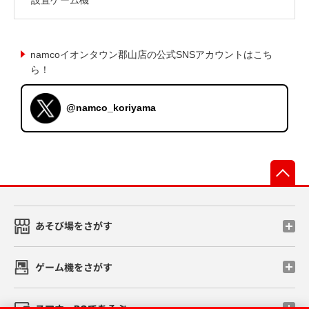
namcoイオンタウン郡山店の公式SNSアカウントはこち
ら！
@namco_koriyama
先
あそび場をさがす
ゲーム機をさがす
スマホ・PCであそぶ