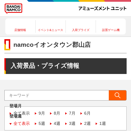
店舗情報
イベント&ニュース
入荷プライズ
設置ゲーム機
namcoイオンタウン郡山店
入荷景品・プライズ情報
登場月
全て表示
9月
8月
7月
6月
登場週
全て表示
5週
4週
3週
2週
1週