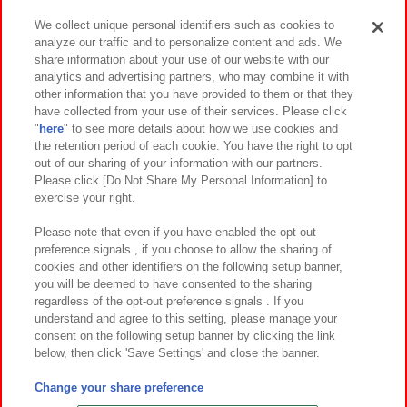
We collect unique personal identifiers such as cookies to
analyze our traffic and to personalize content and ads. We
イベント・キャンペーン
share information about your use of our website with our
analytics and advertising partners, who may combine it with
other information that you have provided to them or that they
have collected from your use of their services. Please click
"
here
" to see more details about how we use cookies and
関連会社
サステナビリティ
サイトポリシー
the retention period of each cookie. You have the right to opt
out of our sharing of your information with our partners.
プライバシーポリシー
ウェブアクセシビリティ方針と検証結果
Please click [Do Not Share My Personal Information] to
exercise your right.
お取引先さまとともに
食品のご提供について
カスタマーハラスメント対応方針
よくあるご質問・お問い合わせ
Please note that even if you have enabled the opt-out
preference signals , if you choose to allow the sharing of
cookies and other identifiers on the following setup banner,
you will be deemed to have consented to the sharing
regardless of the opt-out preference signals . If you
understand and agree to this setting, please manage your
consent on the following setup banner by clicking the link
below, then click 'Save Settings' and close the banner.
©Bandai Namco Amusement Inc.
©Bandai Namco Amusement Lab Inc.
Change your share preference
©Bandai Namco Experience Inc.