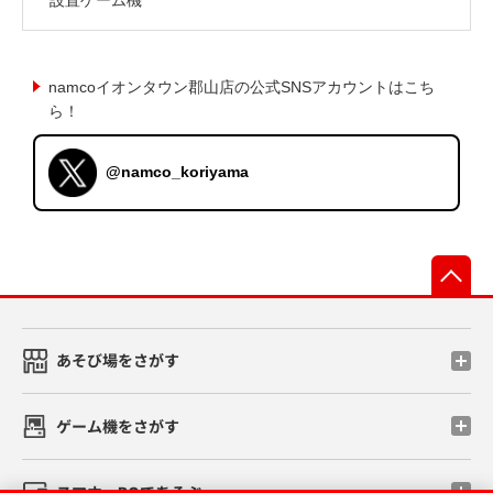
namcoイオンタウン郡山店の公式SNSアカウントはこち
ら！
@namco_koriyama
先
あそび場をさがす
ゲーム機をさがす
スマホ・PCであそぶ