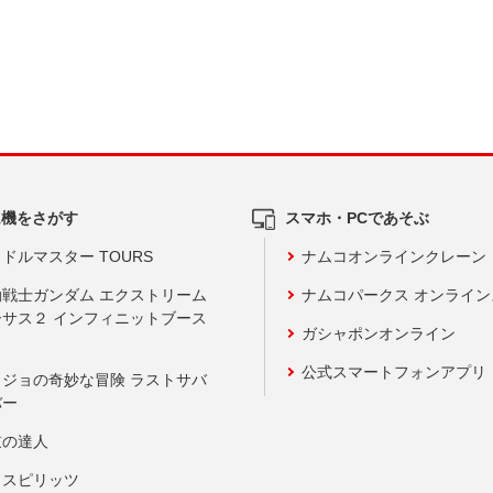
ム機をさがす
スマホ・PCであそぶ
ドルマスター TOURS
ナムコオンラインクレーン
動戦士ガンダム エクストリーム
ナムコパークス オンライ
ーサス２ インフィニットブース
ガシャポンオンライン
公式スマートフォンアプリ
ョジョの奇妙な冒険 ラストサバ
バー
鼓の達人
りスピリッツ