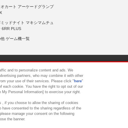
リオカート アーケードグランプ
X
岸ミッドナイト マキシマムチュ
 6RR PLUS
の他 ゲーム機一覧
サイトポリシー
プライバシーポリシー
ウェブアクセシビリティ方
raffic and to personalize content and ads. We
advertising partners, who may combine it with other
rom your use of their services. Please click "
here
"
供について
カスタマーハラスメント対応方針
よくあるご質問・
f each cookie. You have the right to opt out of our
e My Personal Information] to exercise your right.
 , if you choose to allow the sharing of cookies
to have consented to the sharing regardless of the
, please manage your consent on the following
lose the banner.
ndai Namco Amusement Lab Inc.
©Bandai Namco Experience Inc.
©HANAY