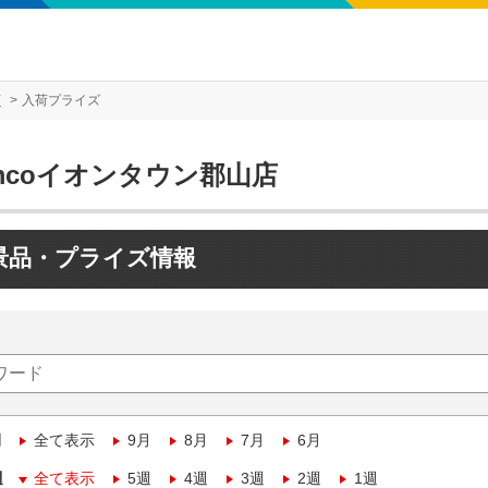
店
入荷プライズ
mcoイオンタウン郡山店
景品・プライズ情報
月
全て表示
9月
8月
7月
6月
週
全て表示
5週
4週
3週
2週
1週