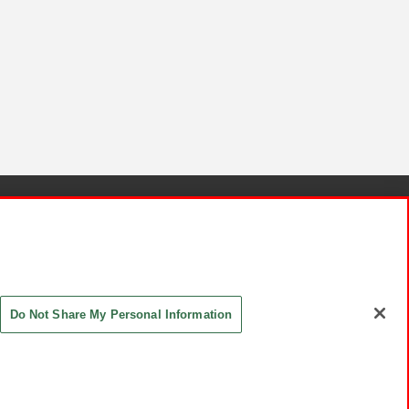
針と検証結果
お取引先さまとともに
お問い合わせ
Do Not Share My Personal Information
ASHIKI Co., Ltd. All Rights Reserved.