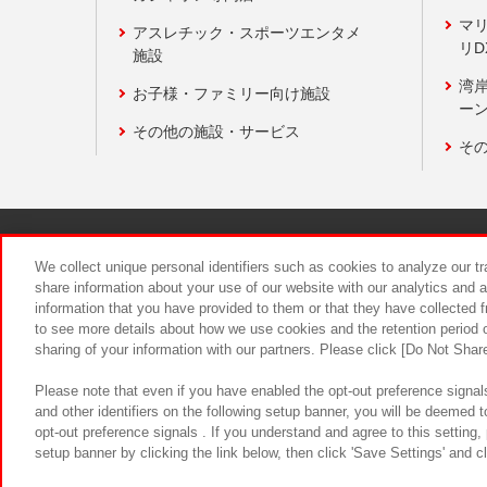
マ
アスレチック・スポーツエンタメ
リD
施設
湾
お子様・ファミリー向け施設
ーン
その他の施設・サービス
そ
関連会社
サステナビリティ
We collect unique personal identifiers such as cookies to analyze our t
share information about your use of our website with our analytics and 
information that you have provided to them or that they have collected f
食品のご提
to see more details about how we use cookies and the retention period o
sharing of your information with our partners. Please click [Do Not Shar
Please note that even if you have enabled the opt-out preference signals
and other identifiers on the following setup banner, you will be deemed 
opt-out preference signals . If you understand and agree to this setting
setup banner by clicking the link below, then click 'Save Settings' and c
©Bandai Namco Amusement Inc.
©Ba