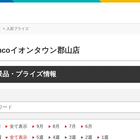
店
入荷プライズ
mcoイオンタウン郡山店
景品・プライズ情報
月
全て表示
9月
8月
7月
6月
週
全て表示
5週
4週
3週
2週
1週