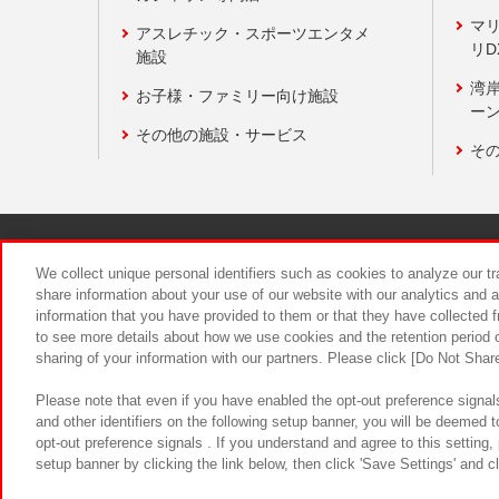
マ
アスレチック・スポーツエンタメ
リD
施設
湾
お子様・ファミリー向け施設
ーン
その他の施設・サービス
そ
関連会社
サステナビリティ
We collect unique personal identifiers such as cookies to analyze our t
share information about your use of our website with our analytics and 
information that you have provided to them or that they have collected f
食品のご提
to see more details about how we use cookies and the retention period o
sharing of your information with our partners. Please click [Do Not Shar
Please note that even if you have enabled the opt-out preference signals
and other identifiers on the following setup banner, you will be deemed 
opt-out preference signals . If you understand and agree to this setting
setup banner by clicking the link below, then click 'Save Settings' and c
©Bandai Namco Amusement Inc.
©Ba