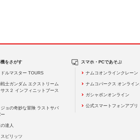
ム機をさがす
スマホ・PCであそぶ
ドルマスター TOURS
ナムコオンラインクレーン
動戦士ガンダム エクストリーム
ナムコパークス オンライ
ーサス２ インフィニットブース
ガシャポンオンライン
公式スマートフォンアプリ
ョジョの奇妙な冒険 ラストサバ
バー
鼓の達人
りスピリッツ