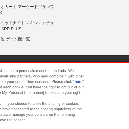
リオカート アーケードグランプ
X
岸ミッドナイト マキシマムチュ
 6RR PLUS
の他 ゲーム機一覧
サイトポリシー
プライバシーポリシー
ウェブアクセシビリティ方
raffic and to personalize content and ads. We
advertising partners, who may combine it with other
rom your use of their services. Please click "
here
"
供について
カスタマーハラスメント対応方針
よくあるご質問・
f each cookie. You have the right to opt out of our
e My Personal Information] to exercise your right.
 , if you choose to allow the sharing of cookies
to have consented to the sharing regardless of the
, please manage your consent on the following
lose the banner.
ndai Namco Amusement Lab Inc.
©Bandai Namco Experience Inc.
©HANAY