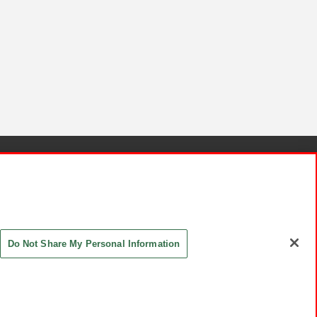
針と検証結果
お取引先さまとともに
お問い合わせ
Do Not Share My Personal Information
ASHIKI Co., Ltd. All Rights Reserved.