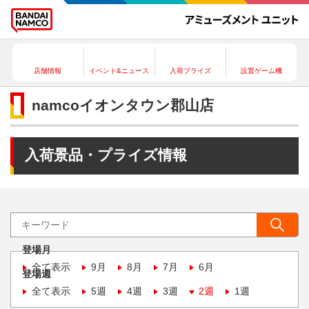
店舗情報
イベント&ニュース
入荷プライズ
設置ゲーム機
namcoイオンタウン郡山店
入荷景品・プライズ情報
登場月
全て表示
9月
8月
7月
6月
登場週
全て表示
5週
4週
3週
2週
1週