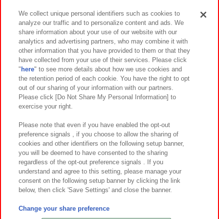
We collect unique personal identifiers such as cookies to
analyze our traffic and to personalize content and ads. We
イベント・キャンペーン
share information about your use of our website with our
analytics and advertising partners, who may combine it with
other information that you have provided to them or that they
have collected from your use of their services. Please click
"
here
" to see more details about how we use cookies and
関連会社
サステナビリティ
サイトポリシー
the retention period of each cookie. You have the right to opt
out of our sharing of your information with our partners.
プライバシーポリシー
ウェブアクセシビリティ方針と検証結果
Please click [Do Not Share My Personal Information] to
exercise your right.
お取引先さまとともに
食品のご提供について
カスタマーハラスメント対応方針
よくあるご質問・お問い合わせ
Please note that even if you have enabled the opt-out
preference signals , if you choose to allow the sharing of
cookies and other identifiers on the following setup banner,
you will be deemed to have consented to the sharing
regardless of the opt-out preference signals . If you
understand and agree to this setting, please manage your
consent on the following setup banner by clicking the link
below, then click 'Save Settings' and close the banner.
©Bandai Namco Amusement Inc.
©Bandai Namco Amusement Lab Inc.
Change your share preference
©Bandai Namco Experience Inc.