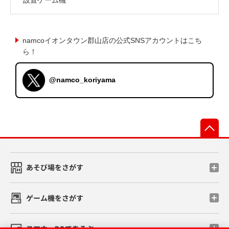
namcoイオンタウン郡山店の公式SNSアカウントはこち
ら！
@namco_koriyama
先
あそび場をさがす
ゲーム機をさがす
スマホ・PCであそぶ