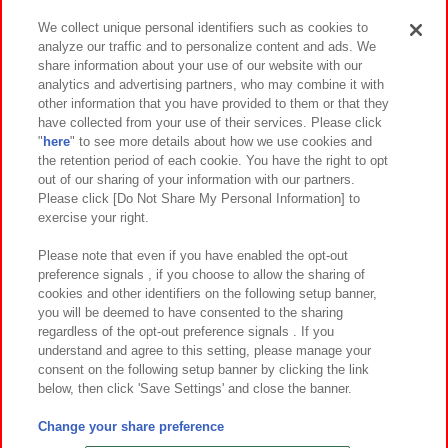
We collect unique personal identifiers such as cookies to
analyze our traffic and to personalize content and ads. We
イベント・キャンペーン
share information about your use of our website with our
analytics and advertising partners, who may combine it with
other information that you have provided to them or that they
have collected from your use of their services. Please click
"
here
" to see more details about how we use cookies and
関連会社
サステナビリティ
サイトポリシー
the retention period of each cookie. You have the right to opt
out of our sharing of your information with our partners.
プライバシーポリシー
ウェブアクセシビリティ方針と検証結果
Please click [Do Not Share My Personal Information] to
exercise your right.
お取引先さまとともに
食品のご提供について
カスタマーハラスメント対応方針
よくあるご質問・お問い合わせ
Please note that even if you have enabled the opt-out
preference signals , if you choose to allow the sharing of
cookies and other identifiers on the following setup banner,
you will be deemed to have consented to the sharing
regardless of the opt-out preference signals . If you
understand and agree to this setting, please manage your
consent on the following setup banner by clicking the link
below, then click 'Save Settings' and close the banner.
©Bandai Namco Amusement Inc.
©Bandai Namco Amusement Lab Inc.
Change your share preference
©Bandai Namco Experience Inc.