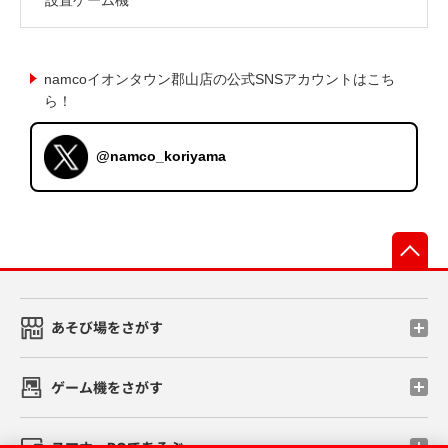
namcoイオンタウン郡山店の公式SNSアカウントはこち
ら！
@namco_koriyama
先
あそび場をさがす
ゲーム機をさがす
スマホ・PCであそぶ