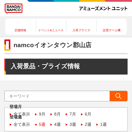
店舗情報
イベント&ニュース
入荷プライズ
設置ゲーム機
namcoイオンタウン郡山店
入荷景品・プライズ情報
登場月
全て表示
9月
8月
7月
6月
登場週
全て表示
5週
4週
3週
2週
1週