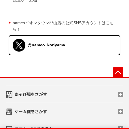
namcoイオンタウン郡山店の公式SNSアカウントはこち
ら！
@namco_koriyama
先
あそび場をさがす
ゲーム機をさがす
スマホ・PCであそぶ