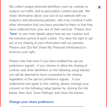
We collect unique personal identifiers such as cookies to
analyze our traffic and to personalize content and ads. We
イベント・キャンペーン
share information about your use of our website with our
analytics and advertising partners, who may combine it with
other information that you have provided to them or that they
have collected from your use of their services. Please click
"
here
" to see more details about how we use cookies and
関連会社
サステナビリティ
サイトポリシー
the retention period of each cookie. You have the right to opt
out of our sharing of your information with our partners.
プライバシーポリシー
ウェブアクセシビリティ方針と検証結果
Please click [Do Not Share My Personal Information] to
exercise your right.
お取引先さまとともに
食品のご提供について
カスタマーハラスメント対応方針
よくあるご質問・お問い合わせ
Please note that even if you have enabled the opt-out
preference signals , if you choose to allow the sharing of
cookies and other identifiers on the following setup banner,
you will be deemed to have consented to the sharing
regardless of the opt-out preference signals . If you
understand and agree to this setting, please manage your
consent on the following setup banner by clicking the link
below, then click 'Save Settings' and close the banner.
©Bandai Namco Amusement Inc.
©Bandai Namco Amusement Lab Inc.
Change your share preference
©Bandai Namco Experience Inc.