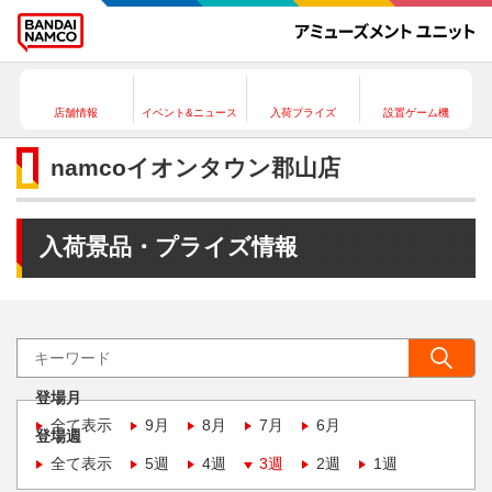
店舗情報
イベント&ニュース
入荷プライズ
設置ゲーム機
namcoイオンタウン郡山店
入荷景品・プライズ情報
登場月
全て表示
9月
8月
7月
6月
登場週
全て表示
5週
4週
3週
2週
1週