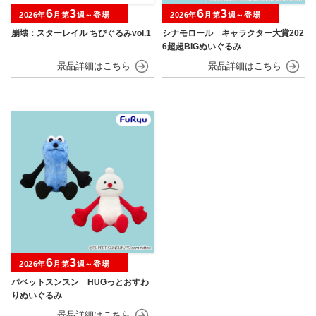
6
3
6
3
2026年
月第
週～登場
2026年
月第
週～登場
崩壊：スターレイル ちびぐるみvol.1
シナモロール キャラクター大賞202
6超超BIGぬいぐるみ
6
3
2026年
月第
週～登場
パペットスンスン HUGっとおすわ
りぬいぐるみ