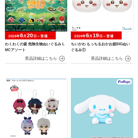
6
20
6
19
2026年
月
日～登場
2026年
月
日～登場
わくわくの森 危険生物ぬいぐるみ L
ちいかわ もっちるおかお超BIGぬい
MCアソート
ぐるみ①