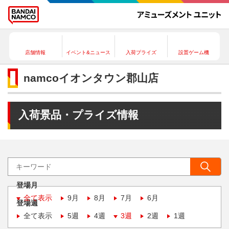
店舗情報
イベント&ニュース
入荷プライズ
設置ゲーム機
namcoイオンタウン郡山店
入荷景品・プライズ情報
登場月
全て表示
9月
8月
7月
6月
登場週
全て表示
5週
4週
3週
2週
1週