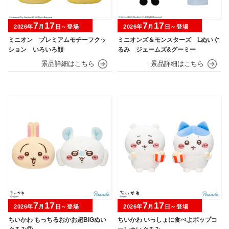
7
17
7
17
2026年
月
日～登場
2026年
月
日～登場
ミニオン プレミアムモチーフクッ
ミニオンズ＆モンスターズ Lぬいぐ
ション いろいろ顔
るみ ジェームズ&グーミー
7
17
7
17
2026年
月
日～登場
2026年
月
日～登場
ちいかわ もっちるおかお超BIGぬい
ちいかわ いっしょに食べよポップコ