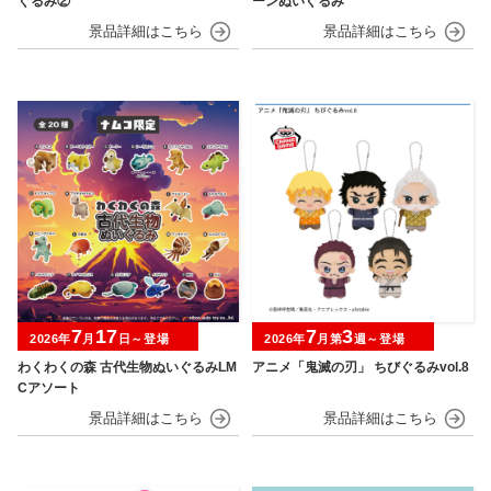
ぐるみ②
ーンぬいぐるみ
7
17
7
3
2026年
月
日～登場
2026年
月第
週～登場
わくわくの森 古代生物ぬいぐるみLM
アニメ「鬼滅の刃」 ちびぐるみvol.8
Cアソート