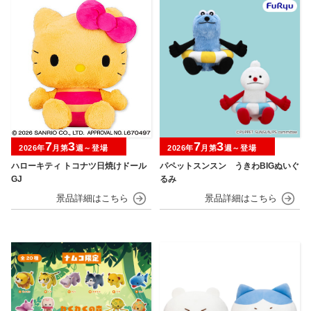
7
3
7
3
2026年
月第
週～登場
2026年
月第
週～登場
ハローキティ トコナツ日焼けドール
パペットスンスン うきわBIGぬいぐ
GJ
るみ