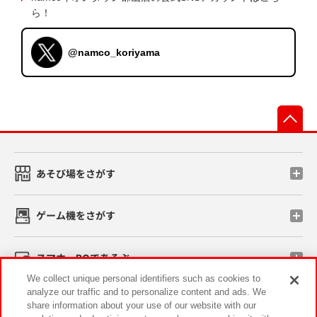
ら！
@namco_koriyama
先
あそび場をさがす
ゲーム機をさがす
スマホ・PCであそぶ
We collect unique personal identifiers such as cookies to
analyze our traffic and to personalize content and ads. We
イベント・キャンペーン
share information about your use of our website with our