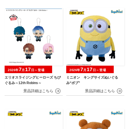
7
17
7
17
2026年
月
日～登場
2026年
月
日～登場
エリオスライジングヒーローズ ちび
ミニオン キングサイズぬいぐる
ぐるみ～12th Robins～
み“ボブ”