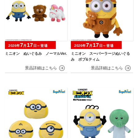
7
17
7
17
2026年
月
日～登場
2026年
月
日～登場
ミニオン ぬいぐるみ ノーマルVer.
ミニオン スーパーラージぬいぐる
み ボブ&ティム