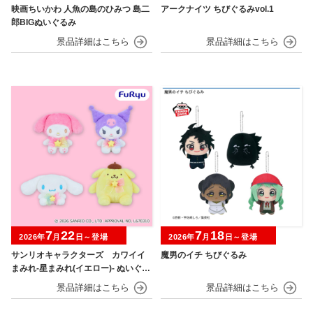
映画ちいかわ 人魚の島のひみつ 島二
アークナイツ ちびぐるみvol.1
郎BIGぬいぐるみ
7
22
7
18
2026年
月
日～登場
2026年
月
日～登場
サンリオキャラクターズ カワイイ
魔男のイチ ちびぐるみ
まみれ-星まみれ(イエロー)- ぬいぐる
み