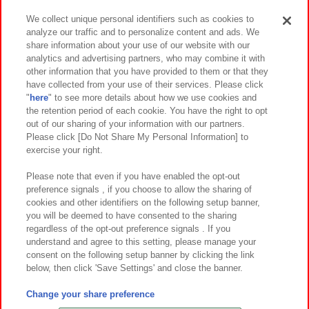
We collect unique personal identifiers such as cookies to
analyze our traffic and to personalize content and ads. We
イベント・キャンペーン
share information about your use of our website with our
analytics and advertising partners, who may combine it with
other information that you have provided to them or that they
have collected from your use of their services. Please click
"
here
" to see more details about how we use cookies and
関連会社
サステナビリティ
サイトポリシー
the retention period of each cookie. You have the right to opt
out of our sharing of your information with our partners.
プライバシーポリシー
ウェブアクセシビリティ方針と検証結果
Please click [Do Not Share My Personal Information] to
exercise your right.
お取引先さまとともに
食品のご提供について
カスタマーハラスメント対応方針
よくあるご質問・お問い合わせ
Please note that even if you have enabled the opt-out
preference signals , if you choose to allow the sharing of
cookies and other identifiers on the following setup banner,
you will be deemed to have consented to the sharing
regardless of the opt-out preference signals . If you
understand and agree to this setting, please manage your
consent on the following setup banner by clicking the link
below, then click 'Save Settings' and close the banner.
©Bandai Namco Amusement Inc.
©Bandai Namco Amusement Lab Inc.
Change your share preference
©Bandai Namco Experience Inc.