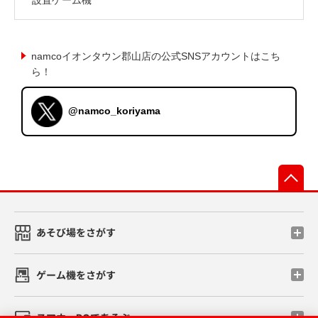
namcoイオンタウン郡山店の公式SNSアカウントはこち
ら！
@namco_koriyama
先
あそび場をさがす
ゲーム機をさがす
スマホ・PCであそぶ