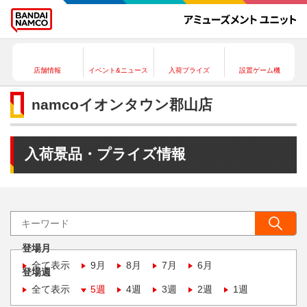
店舗情報
イベント&ニュース
入荷プライズ
設置ゲーム機
namcoイオンタウン郡山店
入荷景品・プライズ情報
登場月
全て表示
9月
8月
7月
6月
登場週
全て表示
5週
4週
3週
2週
1週