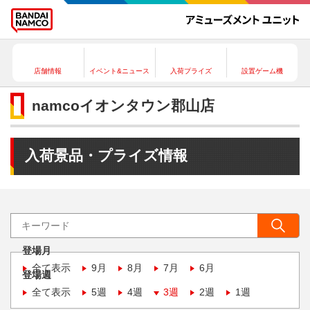
店舗情報
イベント&ニュース
入荷プライズ
設置ゲーム機
namcoイオンタウン郡山店
入荷景品・プライズ情報
登場月
全て表示
9月
8月
7月
6月
登場週
全て表示
5週
4週
3週
2週
1週