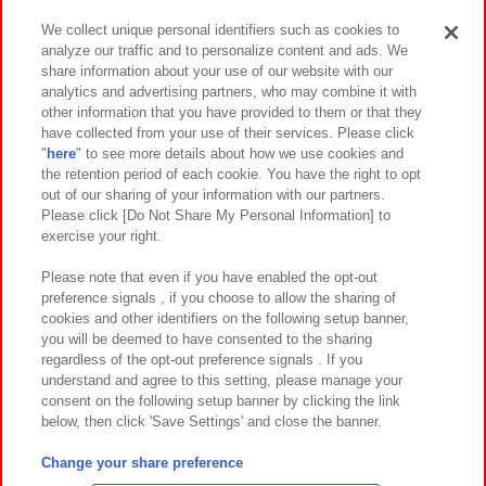
We collect unique personal identifiers such as cookies to
analyze our traffic and to personalize content and ads. We
イベント・キャンペーン
share information about your use of our website with our
analytics and advertising partners, who may combine it with
other information that you have provided to them or that they
have collected from your use of their services. Please click
"
here
" to see more details about how we use cookies and
関連会社
サステナビリティ
サイトポリシー
the retention period of each cookie. You have the right to opt
out of our sharing of your information with our partners.
プライバシーポリシー
ウェブアクセシビリティ方針と検証結果
Please click [Do Not Share My Personal Information] to
exercise your right.
お取引先さまとともに
食品のご提供について
カスタマーハラスメント対応方針
よくあるご質問・お問い合わせ
Please note that even if you have enabled the opt-out
preference signals , if you choose to allow the sharing of
cookies and other identifiers on the following setup banner,
you will be deemed to have consented to the sharing
regardless of the opt-out preference signals . If you
understand and agree to this setting, please manage your
consent on the following setup banner by clicking the link
below, then click 'Save Settings' and close the banner.
©Bandai Namco Amusement Inc.
©Bandai Namco Amusement Lab Inc.
Change your share preference
©Bandai Namco Experience Inc.