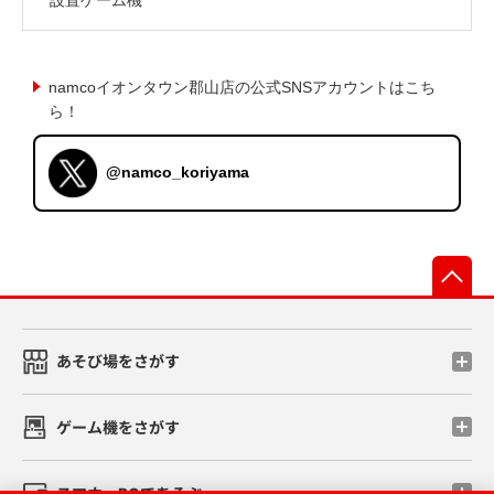
namcoイオンタウン郡山店の公式SNSアカウントはこち
ら！
@namco_koriyama
先
あそび場をさがす
ゲーム機をさがす
スマホ・PCであそぶ