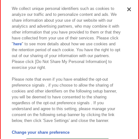
We collect unique personal identifiers such as cookies to
analyze our traffic and to personalize content and ads. We
イベント・キャンペーン
share information about your use of our website with our
analytics and advertising partners, who may combine it with
other information that you have provided to them or that they
have collected from your use of their services. Please click
"
here
" to see more details about how we use cookies and
関連会社
サステナビリティ
サイトポリシー
the retention period of each cookie. You have the right to opt
out of our sharing of your information with our partners.
プライバシーポリシー
ウェブアクセシビリティ方針と検証結果
Please click [Do Not Share My Personal Information] to
exercise your right.
お取引先さまとともに
食品のご提供について
カスタマーハラスメント対応方針
よくあるご質問・お問い合わせ
Please note that even if you have enabled the opt-out
preference signals , if you choose to allow the sharing of
cookies and other identifiers on the following setup banner,
you will be deemed to have consented to the sharing
regardless of the opt-out preference signals . If you
understand and agree to this setting, please manage your
consent on the following setup banner by clicking the link
below, then click 'Save Settings' and close the banner.
©Bandai Namco Amusement Inc.
©Bandai Namco Amusement Lab Inc.
Change your share preference
©Bandai Namco Experience Inc.