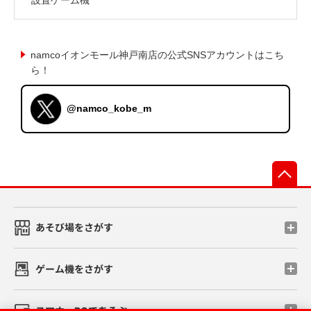
namcoイオンモール神戸南店の公式SNSアカウントはこち
ら！
@namco_kobe_m
先
あそび場をさがす
ゲーム機をさがす
スマホ・PCであそぶ