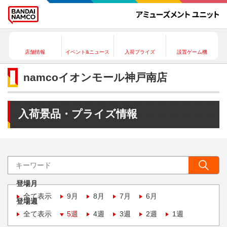
店舗情報
イベント&ニュース
入荷プライズ
設置ゲーム機
namcoイオンモール神戸南店
入荷景品・プライズ情報
登場月
全て表示
9月
8月
7月
6月
登場週
全て表示
5週
4週
3週
2週
1週