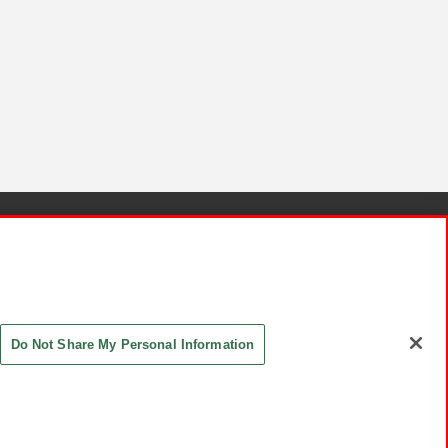
針と検証結果
お取引先さまとともに
お問い合わせ
Do Not Share My Personal Information
ASHIKI Co., Ltd. All Rights Reserved.