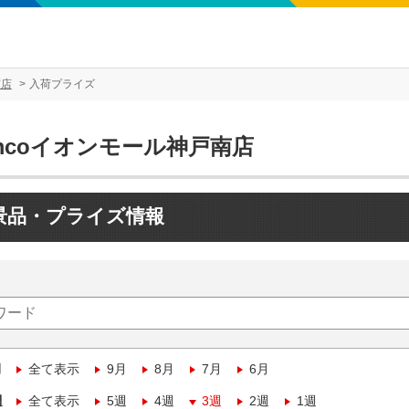
南店
入荷プライズ
mcoイオンモール神戸南店
景品・プライズ情報
月
全て表示
9月
8月
7月
6月
週
全て表示
5週
4週
3週
2週
1週