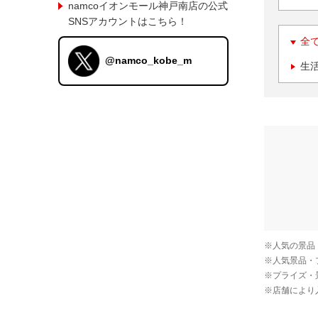
namcoイオンモール神戸南店の公式
SNSアカウントはこちら！
全
@namco_kobe_m
生