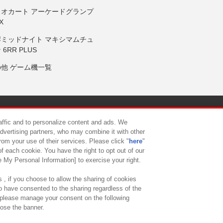
リオカート アーケードグランプ
X
岸ミッドナイト マキシマムチュ
 6RR PLUS
の他 ゲーム機一覧
サイトポリシー
プライバシーポリシー
ウェブアクセシビリティ方
raffic and to personalize content and ads. We
advertising partners, who may combine it with other
rom your use of their services. Please click "
here
"
供について
カスタマーハラスメント対応方針
よくあるご質問・
f each cookie. You have the right to opt out of our
e My Personal Information] to exercise your right.
 , if you choose to allow the sharing of cookies
to have consented to the sharing regardless of the
, please manage your consent on the following
lose the banner.
ndai Namco Amusement Lab Inc.
©Bandai Namco Experience Inc.
©HANAY