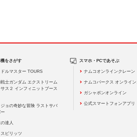
ム機をさがす
スマホ・PCであそぶ
ドルマスター TOURS
ナムコオンラインクレーン
動戦士ガンダム エクストリーム
ナムコパークス オンライ
ーサス２ インフィニットブース
ガシャポンオンライン
公式スマートフォンアプリ
ョジョの奇妙な冒険 ラストサバ
バー
鼓の達人
りスピリッツ