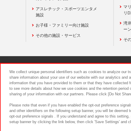
マ
アスレチック・スポーツエンタメ
リD
施設
湾
お子様・ファミリー向け施設
ーン
その他の施設・サービス
そ
関連会社
サステナビリティ
We collect unique personal identifiers such as cookies to analyze our t
share information about your use of our website with our analytics and 
information that you have provided to them or that they have collected f
食品のご提
to see more details about how we use cookies and the retention period o
sharing of your information with our partners. Please click [Do Not Shar
Please note that even if you have enabled the opt-out preference signals
and other identifiers on the following setup banner, you will be deemed 
opt-out preference signals . If you understand and agree to this setting
setup banner by clicking the link below, then click 'Save Settings' and c
©Bandai Namco Amusement Inc.
©Ba