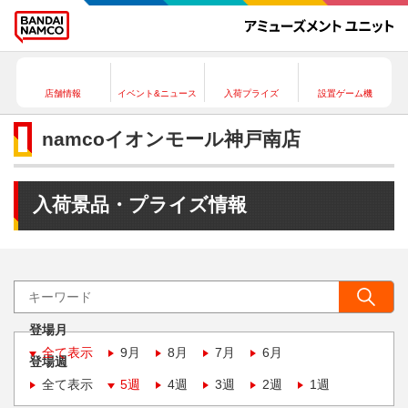
店舗情報
イベント&ニュース
入荷プライズ
設置ゲーム機
namcoイオンモール神戸南店
入荷景品・プライズ情報
登場月
全て表示
9月
8月
7月
6月
登場週
全て表示
5週
4週
3週
2週
1週