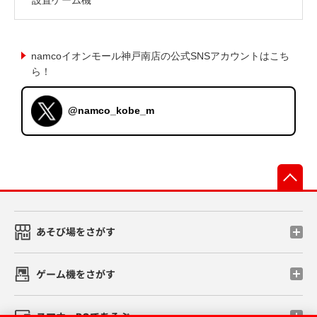
namcoイオンモール神戸南店の公式SNSアカウントはこち
ら！
@namco_kobe_m
先
あそび場をさがす
ゲーム機をさがす
スマホ・PCであそぶ