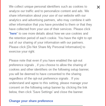
We collect unique personal identifiers such as cookies to
analyze our traffic and to personalize content and ads. We
イベント・キャンペーン
share information about your use of our website with our
analytics and advertising partners, who may combine it with
other information that you have provided to them or that they
have collected from your use of their services. Please click
"
here
" to see more details about how we use cookies and
関連会社
サステナビリティ
サイトポリシー
the retention period of each cookie. You have the right to opt
out of our sharing of your information with our partners.
プライバシーポリシー
ウェブアクセシビリティ方針と検証結果
Please click [Do Not Share My Personal Information] to
exercise your right.
お取引先さまとともに
食品のご提供について
カスタマーハラスメント対応方針
よくあるご質問・お問い合わせ
Please note that even if you have enabled the opt-out
preference signals , if you choose to allow the sharing of
cookies and other identifiers on the following setup banner,
you will be deemed to have consented to the sharing
regardless of the opt-out preference signals . If you
understand and agree to this setting, please manage your
consent on the following setup banner by clicking the link
below, then click 'Save Settings' and close the banner.
©Bandai Namco Amusement Inc.
©Bandai Namco Amusement Lab Inc.
Change your share preference
©Bandai Namco Experience Inc.