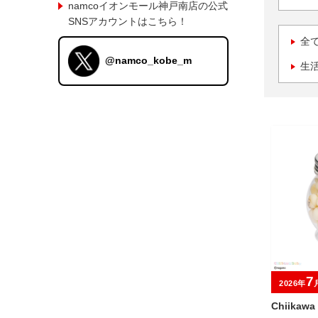
namcoイオンモール神戸南店の公式
SNSアカウントはこちら！
全
@namco_kobe_m
生
7
2026年
Chiikaw