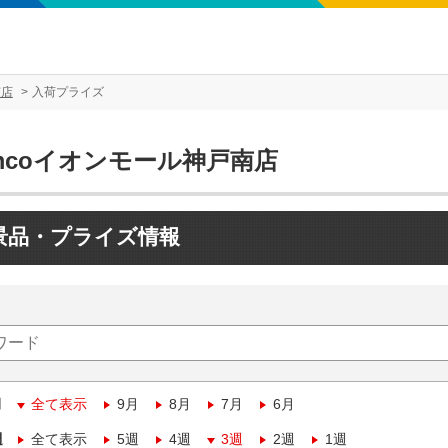
南店
入荷プライズ
mcoイオンモール神戸南店
景品・プライズ情報
月
全て表示
9月
8月
7月
6月
週
全て表示
5週
4週
3週
2週
1週