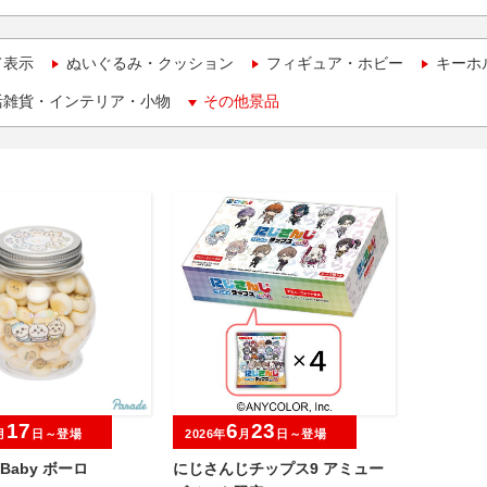
て表示
ぬいぐるみ・クッション
フィギュア・ホビー
キーホ
活雑貨・インテリア・小物
その他景品
17
6
23
月
日～登場
2026年
月
日～登場
a Baby ボーロ
にじさんじチップス9 アミュー