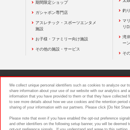
太
期間限定ショップ
釣
ガシャポン専門店
マ
アスレチック・スポーツエンタメ
リD
施設
湾
お子様・ファミリー向け施設
ーン
その他の施設・サービス
そ
関連会社
サステナビリティ
We collect unique personal identifiers such as cookies to analyze our t
share information about your use of our website with our analytics and 
information that you have provided to them or that they have collected f
食品のご提
to see more details about how we use cookies and the retention period o
sharing of your information with our partners. Please click [Do Not Shar
Please note that even if you have enabled the opt-out preference signals
and other identifiers on the following setup banner, you will be deemed 
opt-out preference signals . If you understand and agree to this setting