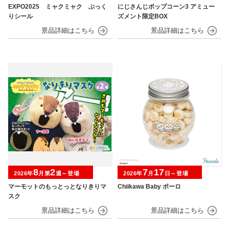
EXPO2025 ミャクミャク ぷっく
にじさんじポップコーン3 アミュー
りシール
ズメント限定BOX
8
2
7
17
2026年
月第
週～登場
2026年
月
日～登場
マーモットのもっとっとなりきりマ
Chiikawa Baby ボーロ
スク