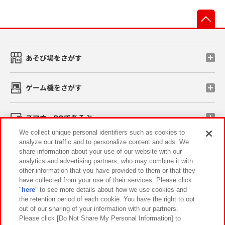
先
あそび場をさがす
ゲーム機をさがす
スマホ・PCであそぶ
We collect unique personal identifiers such as cookies to
analyze our traffic and to personalize content and ads. We
イベント・キャンペーン
share information about your use of our website with our
analytics and advertising partners, who may combine it with
other information that you have provided to them or that they
have collected from your use of their services. Please click
"
here
" to see more details about how we use cookies and
関連会社
サステナビリティ
サイトポリシー
the retention period of each cookie. You have the right to opt
out of our sharing of your information with our partners.
プライバシーポリシー
ウェブアクセシビリティ方針と検証結果
Please click [Do Not Share My Personal Information] to