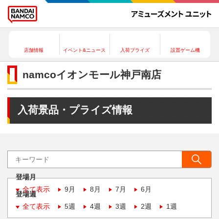
店舗情報
イベント&ニュース
入荷プライズ
設置ゲーム機
namcoイオンモール神戸南店
入荷景品・プライズ情報
登場月
全て表示
9月
8月
7月
6月
登場週
全て表示
5週
4週
3週
2週
1週