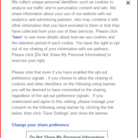
We collect unique personal identifiers such as cookies to
analyze our traffic and to personalize content and ads. We
イベント・キャンペーン
share information about your use of our website with our
analytics and advertising partners, who may combine it with
other information that you have provided to them or that they
have collected from your use of their services. Please click
"
here
" to see more details about how we use cookies and
関連会社
サステナビリティ
サイトポリシー
the retention period of each cookie. You have the right to opt
out of our sharing of your information with our partners.
プライバシーポリシー
ウェブアクセシビリティ方針と検証結果
Please click [Do Not Share My Personal Information] to
exercise your right.
お取引先さまとともに
食品のご提供について
カスタマーハラスメント対応方針
よくあるご質問・お問い合わせ
Please note that even if you have enabled the opt-out
preference signals , if you choose to allow the sharing of
cookies and other identifiers on the following setup banner,
you will be deemed to have consented to the sharing
regardless of the opt-out preference signals . If you
understand and agree to this setting, please manage your
consent on the following setup banner by clicking the link
below, then click 'Save Settings' and close the banner.
©Bandai Namco Amusement Inc.
©Bandai Namco Amusement Lab Inc.
Change your share preference
©Bandai Namco Experience Inc.
©HANAYASHIKI Co., Ltd. All Rights Reserved.
Do Not Share My Personal Information