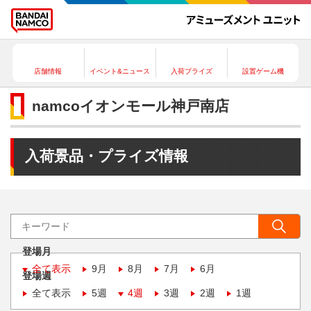
店舗情報
イベント&ニュース
入荷プライズ
設置ゲーム機
namcoイオンモール神戸南店
入荷景品・プライズ情報
登場月
全て表示
9月
8月
7月
6月
登場週
全て表示
5週
4週
3週
2週
1週