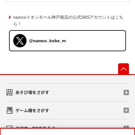
namcoイオンモール神戸南店の公式SNSアカウントはこち
ら！
@namco_kobe_m
先
あそび場をさがす
ゲーム機をさがす
スマホ・PCであそぶ