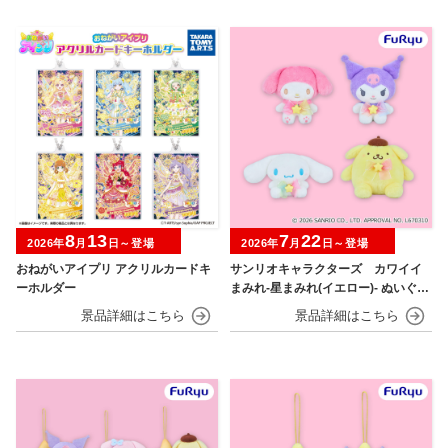
8
13
7
22
2026年
月
日～登場
2026年
月
日～登場
おねがいアイプリ アクリルカードキ
サンリオキャラクターズ カワイイ
ーホルダー
まみれ-星まみれ(イエロー)- ぬいぐる
み