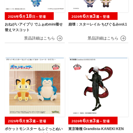
6
18
6
3
2026年
月
日～登場
2026年
月第
週～登場
おねがいアイプリ でふぉめmini着せ
崩壊：スターレイル ちびぐるみvol.1
替えマスコット
6
3
6
3
2026年
月第
週～登場
2026年
月第
週～登場
ポケットモンスター もふぐっとぬい
東京喰種 Grandista-KANEKI KEN