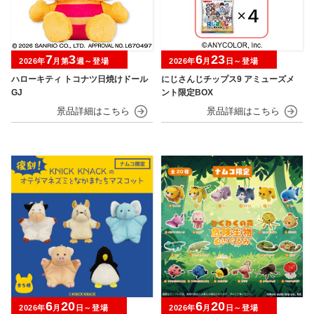
7
3
6
23
2026年
月第
週～登場
2026年
月
日～登場
ハローキティ トコナツ日焼けドール
にじさんじチップス9 アミューズメ
GJ
ント限定BOX
6
20
6
20
2026年
月
日～登場
2026年
月
日～登場