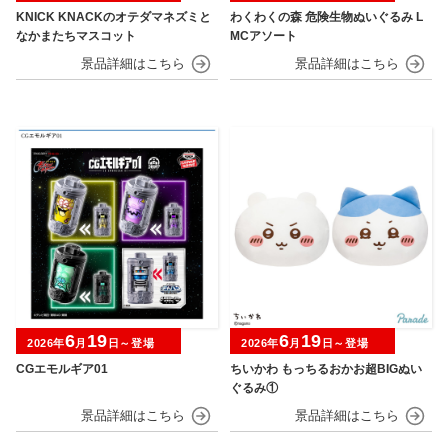
KNICK KNACKのオテダマネズミと
わくわくの森 危険生物ぬいぐるみ L
なかまたちマスコット
MCアソート
6
19
6
19
2026年
月
日～登場
2026年
月
日～登場
CGエモルギア01
ちいかわ もっちるおかお超BIGぬい
ぐるみ①