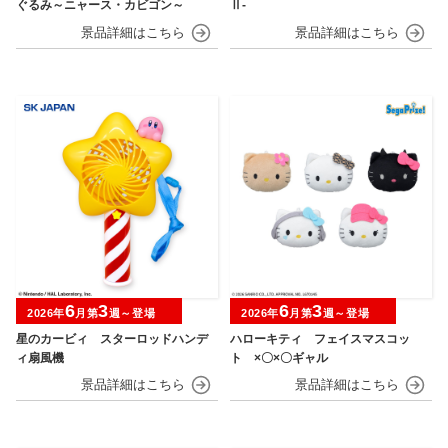
ぐるみ～ニャース・カビゴン～
Ⅱ-
6
3
6
3
2026年
月第
週～登場
2026年
月第
週～登場
星のカービィ スターロッドハンデ
ハローキティ フェイスマスコッ
ィ扇風機
ト ×〇×〇ギャル