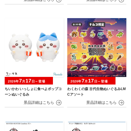
7
17
7
17
2026年
月
日～登場
2026年
月
日～登場
ちいかわ いっしょに食べよポップコ
わくわくの森 古代生物ぬいぐるみLM
ーンぬいぐるみ
Cアソート