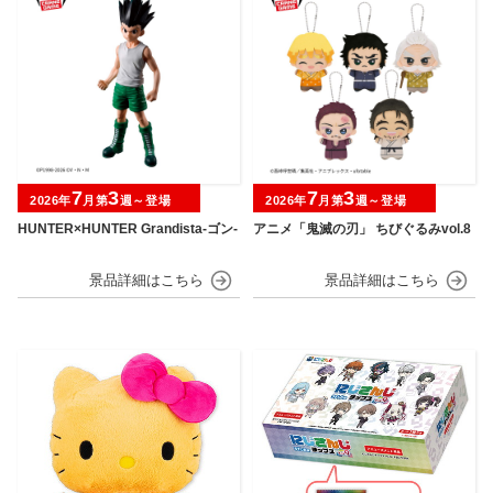
7
3
7
3
2026年
月第
週～登場
2026年
月第
週～登場
HUNTER×HUNTER Grandista-ゴン-
アニメ「鬼滅の刃」 ちびぐるみvol.8