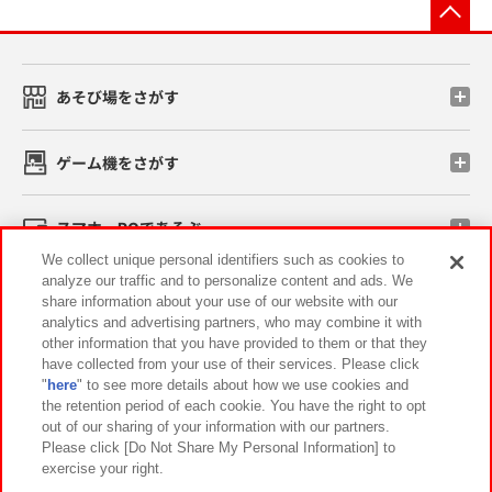
先
あそび場をさがす
ゲーム機をさがす
スマホ・PCであそぶ
We collect unique personal identifiers such as cookies to
analyze our traffic and to personalize content and ads. We
イベント・キャンペーン
share information about your use of our website with our
analytics and advertising partners, who may combine it with
other information that you have provided to them or that they
have collected from your use of their services. Please click
"
here
" to see more details about how we use cookies and
関連会社
サステナビリティ
サイトポリシー
the retention period of each cookie. You have the right to opt
out of our sharing of your information with our partners.
プライバシーポリシー
ウェブアクセシビリティ方針と検証結果
Please click [Do Not Share My Personal Information] to
exercise your right.
お取引先さまとともに
食品のご提供について