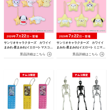
7
22
7
22
2026年
月
日～登場
2026年
月
日～登場
サンリオキャラクターズ カワイイ
サンリオキャラクターズ カワイイ
まみれ-星まみれ(イエロー)- マスコッ
まみれ-星まみれ(イエロー)- ミニマス
ト
コット