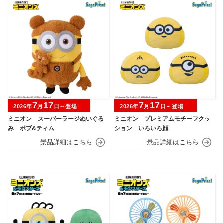
7
17
7
17
2026年
月
日～登場
2026年
月
日～登場
ミニオン スーパーラージぬいぐる
ミニオン プレミアムモチーフクッ
み ボブ&ティム
ション いろいろ顔