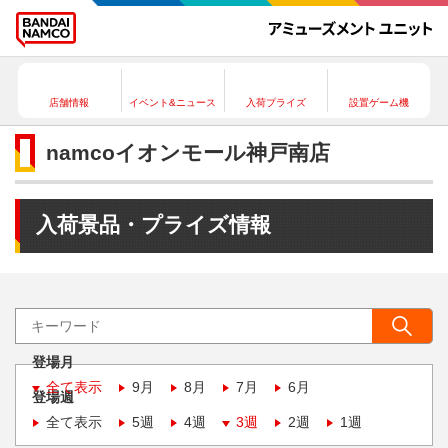
店舗情報
イベント&ニュース
入荷プライズ
設置ゲーム機
namcoイオンモール神戸南店
入荷景品・プライズ情報
登場月
全て表示
9月
8月
7月
6月
登場週
全て表示
5週
4週
3週
2週
1週