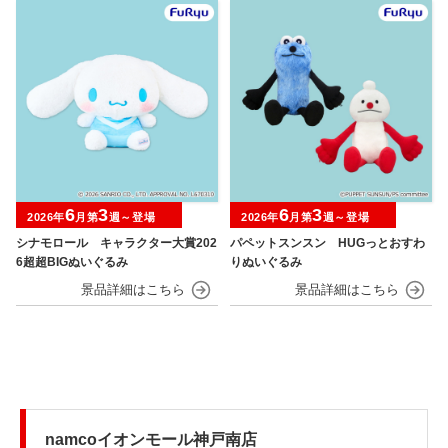
6
3
6
3
2026年
月第
週～登場
2026年
月第
週～登場
シナモロール キャラクター大賞202
パペットスンスン HUGっとおすわ
6超超BIGぬいぐるみ
りぬいぐるみ
namcoイオンモール神戸南店