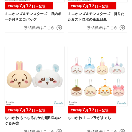
7
17
7
17
2026年
月
日～登場
2026年
月
日～登場
ミニオンズ＆モンスターズ 収納ポ
ミニオンズ＆モンスターズ 折りた
ーチ付きエコバッグ
たみストロボの傘風日傘
7
17
7
17
2026年
月
日～登場
2026年
月
日～登場
ちいかわ もっちるおかお超BIGぬい
ちいかわ ミニプラがまぐち
ぐるみ②