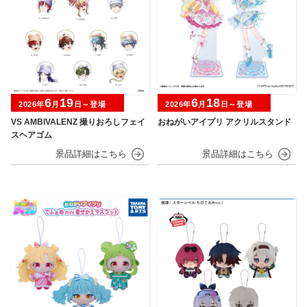
6
19
6
18
2026年
月
日～登場
2026年
月
日～登場
VS AMBIVALENZ 撮りおろしフェイ
おねがいアイプリ アクリルスタンド
スヘアゴム