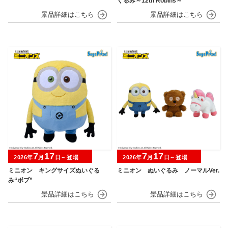
ぐるみ～12th Robins～
7
17
7
17
2026年
月
日～登場
2026年
月
日～登場
ミニオン キングサイズぬいぐる
ミニオン ぬいぐるみ ノーマルVer.
み“ボブ”