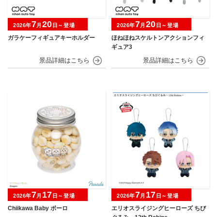
7
20
7
20
2026年
月
日～登場
2026年
月
日～登場
ガラケーフィギュアキーホルダー
ほねほねスケルトンアクションフィ
ギュア3
7
17
7
17
2026年
月
日～登場
2026年
月
日～登場
Chiikawa Baby ボーロ
エリオスライジングヒーローズ ちび