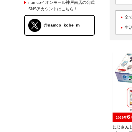
namcoイオンモール神戸南店の公式
SNSアカウントはこちら！
全
@namco_kobe_m
生
6
2026年
にじさんじ