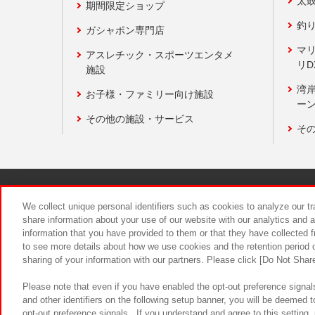
太
期間限定ショップ
釣
ガシャポン専門店
マ
アスレチック・スポーツエンタメ
リD
施設
湾
お子様・ファミリー向け施設
ーン
その他の施設・サービス
そ
関連会社
サステナビリティ
We collect unique personal identifiers such as cookies to analyze our t
share information about your use of our website with our analytics and 
information that you have provided to them or that they have collected f
食品のご提
to see more details about how we use cookies and the retention period o
sharing of your information with our partners. Please click [Do Not Shar
Please note that even if you have enabled the opt-out preference signals
and other identifiers on the following setup banner, you will be deemed 
opt-out preference signals . If you understand and agree to this setting