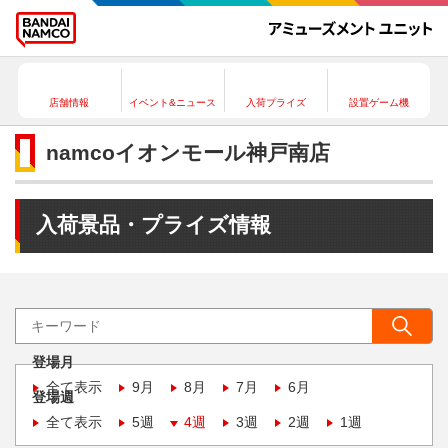
店舗情報
イベント&ニュース
入荷プライズ
設置ゲーム機
namcoイオンモール神戸南店
入荷景品・プライズ情報
登場月
全て表示
9月
8月
7月
6月
登場週
全て表示
5週
4週
3週
2週
1週