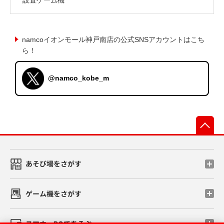
namcoイオンモール神戸南店の公式SNSアカウントはこち
ら！
@namco_kobe_m
先
あそび場をさがす
ゲーム機をさがす
スマホ・PCであそぶ