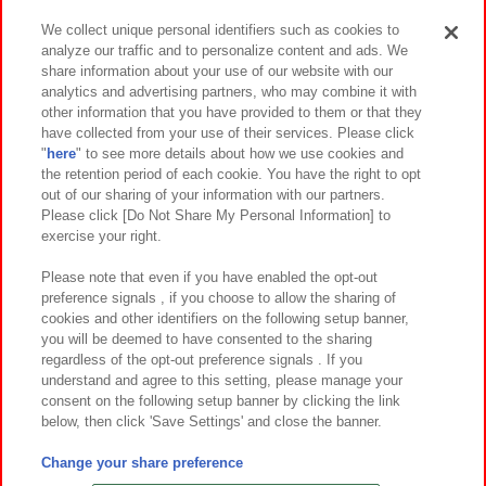
We collect unique personal identifiers such as cookies to
analyze our traffic and to personalize content and ads. We
イベント・キャンペーン
share information about your use of our website with our
analytics and advertising partners, who may combine it with
other information that you have provided to them or that they
have collected from your use of their services. Please click
"
here
" to see more details about how we use cookies and
関連会社
サステナビリティ
サイトポリシー
the retention period of each cookie. You have the right to opt
out of our sharing of your information with our partners.
プライバシーポリシー
ウェブアクセシビリティ方針と検証結果
Please click [Do Not Share My Personal Information] to
exercise your right.
お取引先さまとともに
食品のご提供について
カスタマーハラスメント対応方針
よくあるご質問・お問い合わせ
Please note that even if you have enabled the opt-out
preference signals , if you choose to allow the sharing of
cookies and other identifiers on the following setup banner,
you will be deemed to have consented to the sharing
regardless of the opt-out preference signals . If you
understand and agree to this setting, please manage your
consent on the following setup banner by clicking the link
below, then click 'Save Settings' and close the banner.
©Bandai Namco Amusement Inc.
©Bandai Namco Amusement Lab Inc.
Change your share preference
©Bandai Namco Experience Inc.