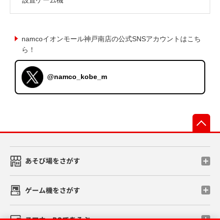
namcoイオンモール神戸南店の公式SNSアカウントはこち
ら！
@namco_kobe_m
先
あそび場をさがす
ゲーム機をさがす
スマホ・PCであそぶ