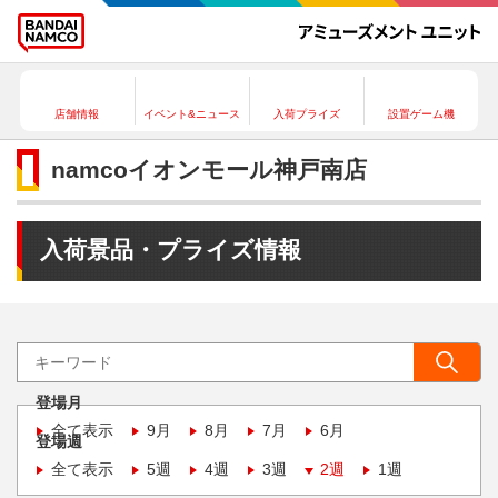
店舗情報
イベント&ニュース
入荷プライズ
設置ゲーム機
namcoイオンモール神戸南店
入荷景品・プライズ情報
登場月
全て表示
9月
8月
7月
6月
登場週
全て表示
5週
4週
3週
2週
1週