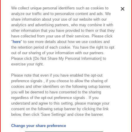
We collect unique personal identifiers such as cookies to
analyze our traffic and to personalize content and ads. We
イベント・キャンペーン
share information about your use of our website with our
analytics and advertising partners, who may combine it with
other information that you have provided to them or that they
have collected from your use of their services. Please click
"
here
" to see more details about how we use cookies and
関連会社
サステナビリティ
サイトポリシー
the retention period of each cookie. You have the right to opt
out of our sharing of your information with our partners.
プライバシーポリシー
ウェブアクセシビリティ方針と検証結果
Please click [Do Not Share My Personal Information] to
exercise your right.
お取引先さまとともに
食品のご提供について
カスタマーハラスメント対応方針
よくあるご質問・お問い合わせ
Please note that even if you have enabled the opt-out
preference signals , if you choose to allow the sharing of
cookies and other identifiers on the following setup banner,
you will be deemed to have consented to the sharing
regardless of the opt-out preference signals . If you
understand and agree to this setting, please manage your
consent on the following setup banner by clicking the link
below, then click 'Save Settings' and close the banner.
©Bandai Namco Amusement Inc.
©Bandai Namco Amusement Lab Inc.
Change your share preference
©Bandai Namco Experience Inc.