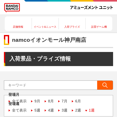
店舗情報
イベント&ニュース
入荷プライズ
設置ゲーム機
namcoイオンモール神戸南店
入荷景品・プライズ情報
登場月
全て表示
9月
8月
7月
6月
登場週
全て表示
5週
4週
3週
2週
1週