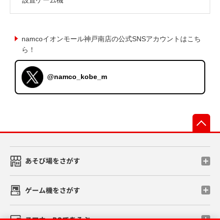
namcoイオンモール神戸南店の公式SNSアカウントはこち
ら！
@namco_kobe_m
先
あそび場をさがす
ゲーム機をさがす
スマホ・PCであそぶ