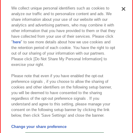
We collect unique personal identifiers such as cookies to
analyze our traffic and to personalize content and ads. We
イベント・キャンペーン
share information about your use of our website with our
analytics and advertising partners, who may combine it with
other information that you have provided to them or that they
have collected from your use of their services. Please click
"
here
" to see more details about how we use cookies and
関連会社
サステナビリティ
サイトポリシー
the retention period of each cookie. You have the right to opt
out of our sharing of your information with our partners.
プライバシーポリシー
ウェブアクセシビリティ方針と検証結果
Please click [Do Not Share My Personal Information] to
exercise your right.
お取引先さまとともに
食品のご提供について
カスタマーハラスメント対応方針
よくあるご質問・お問い合わせ
Please note that even if you have enabled the opt-out
preference signals , if you choose to allow the sharing of
cookies and other identifiers on the following setup banner,
you will be deemed to have consented to the sharing
regardless of the opt-out preference signals . If you
understand and agree to this setting, please manage your
consent on the following setup banner by clicking the link
below, then click 'Save Settings' and close the banner.
©Bandai Namco Amusement Inc.
©Bandai Namco Amusement Lab Inc.
Change your share preference
©Bandai Namco Experience Inc.