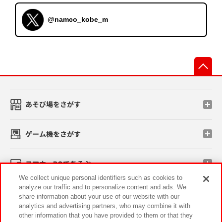
@namco_kobe_m
先
あそび場をさがす
ゲーム機をさがす
スマホ・PCであそぶ
We collect unique personal identifiers such as cookies to
analyze our traffic and to personalize content and ads. We
イベント・キャンペーン
share information about your use of our website with our
analytics and advertising partners, who may combine it with
other information that you have provided to them or that they