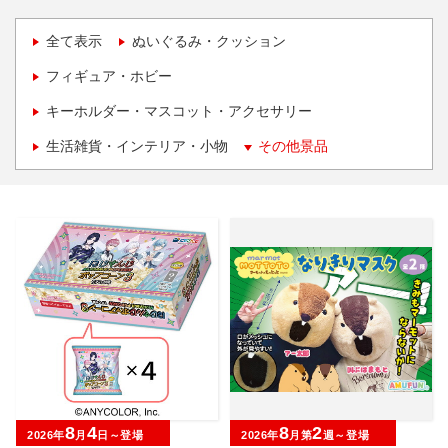
全て表示
ぬいぐるみ・クッション
フィギュア・ホビー
キーホルダー・マスコット・アクセサリー
生活雑貨・インテリア・小物
その他景品
8
4
8
2
2026年
月
日～登場
2026年
月第
週～登場