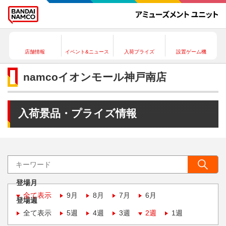
店舗情報
イベント&ニュース
入荷プライズ
設置ゲーム機
namcoイオンモール神戸南店
入荷景品・プライズ情報
登場月
全て表示
9月
8月
7月
6月
登場週
全て表示
5週
4週
3週
2週
1週