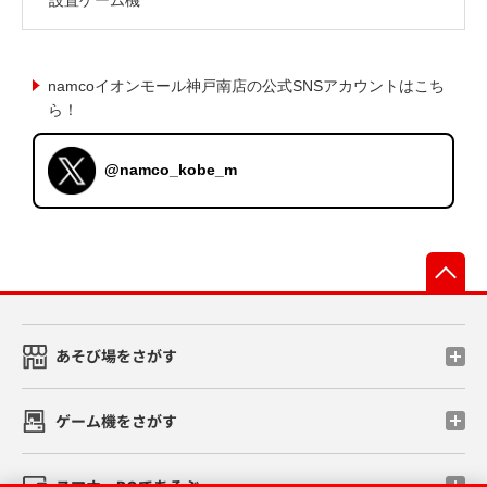
namcoイオンモール神戸南店の公式SNSアカウントはこち
ら！
@namco_kobe_m
先
あそび場をさがす
ゲーム機をさがす
スマホ・PCであそぶ