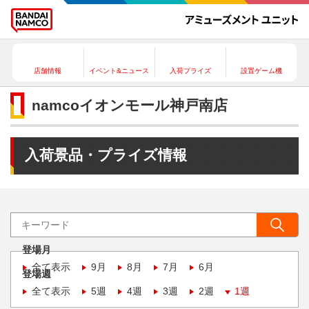
店舗情報
イベント&ニュース
入荷プライズ
設置ゲーム機
namcoイオンモール神戸南店
入荷景品・プライズ情報
登場月
全て表示
9月
8月
7月
6月
登場週
全て表示
5週
4週
3週
2週
1週