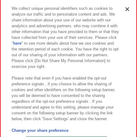
We collect unique personal identifiers such as cookies to
analyze our traffic and to personalize content and ads. We
イベント・キャンペーン
share information about your use of our website with our
analytics and advertising partners, who may combine it with
other information that you have provided to them or that they
have collected from your use of their services. Please click
"
here
" to see more details about how we use cookies and
関連会社
サステナビリティ
サイトポリシー
the retention period of each cookie. You have the right to opt
out of our sharing of your information with our partners.
プライバシーポリシー
ウェブアクセシビリティ方針と検証結果
Please click [Do Not Share My Personal Information] to
exercise your right.
お取引先さまとともに
食品のご提供について
カスタマーハラスメント対応方針
よくあるご質問・お問い合わせ
Please note that even if you have enabled the opt-out
preference signals , if you choose to allow the sharing of
cookies and other identifiers on the following setup banner,
you will be deemed to have consented to the sharing
regardless of the opt-out preference signals . If you
understand and agree to this setting, please manage your
consent on the following setup banner by clicking the link
below, then click 'Save Settings' and close the banner.
©Bandai Namco Amusement Inc.
©Bandai Namco Amusement Lab Inc.
Change your share preference
©Bandai Namco Experience Inc.