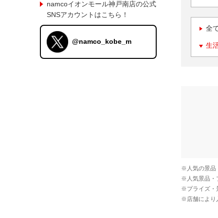
namcoイオンモール神戸南店の公式
SNSアカウントはこちら！
全
@namco_kobe_m
生